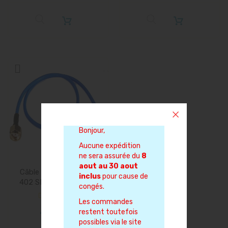
Bonjour,
Aucune expédition
ne sera assurée du
8
aout au 30 aout
Câble 10m coaxial RG-
inclus
pour cause de
402 SMA RPSMA semi
congés.
rigide
Les commandes
44,90 €
restent toutefois
possibles via le site