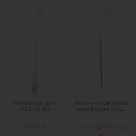
Antenne large bande
Antenne verticale en fibre
698-2700 MHz
ads-b 1090mhz 8.5dbi...
GSM/DCS/UMTS/WLAN
99,00 €
2
avis