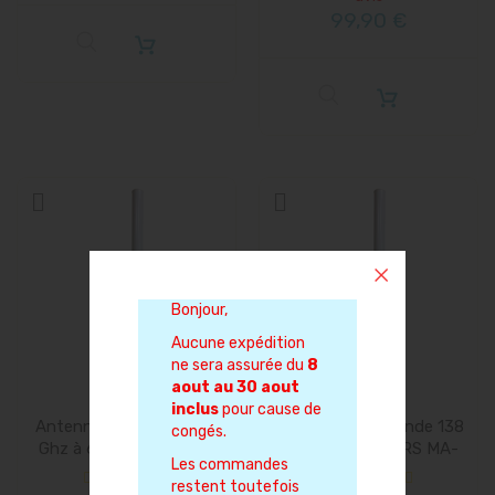
99,90 €
Bonjour,
Aucune expédition
ne sera assurée du
8
aout au 30 aout
inclus
pour cause de
Antenne large bande 1.2
Antenne large bande 138
congés.
Ghz à 6GHz MARS MA-
mhz à 6GHz MARS MA-
Les commandes
WO-UWB
WO-UWB
restent toutefois