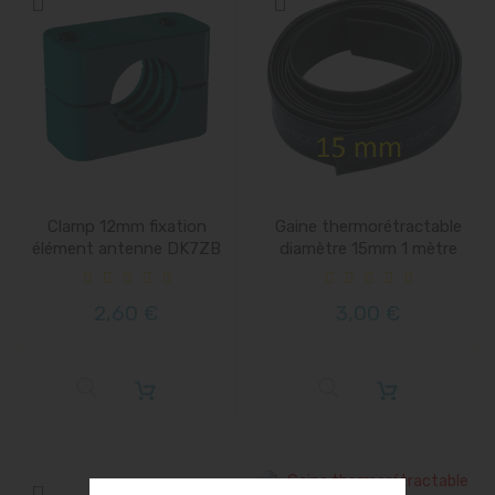
Clamp 12mm fixation
Gaine thermorétractable
élément antenne DK7ZB
diamètre 15mm 1 mètre
LFA...
2,60 €
3,00 €