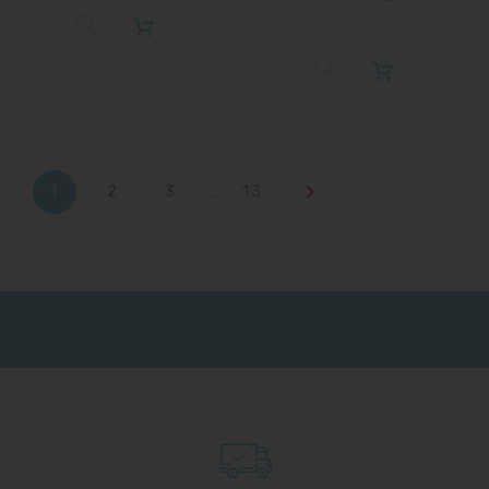

1
2
3
…
13