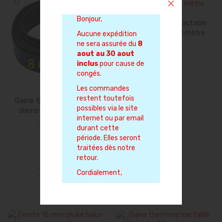
Bonjour,
Gaine thermorétractable
diamètre 12mm 1 mètre
Aucune expédition
ne sera assurée du
8
aout au 30 aout
3,00 €
inclus
pour cause de
congés.
Les commandes
restent toutefois
Gaine thermorétractable
possibles via le site
diamètre 8mm 1 mètre
internet ou par email
durant cette
période. Elles seront
3,00 €
traitées dès notre
retour.
Cordialement,