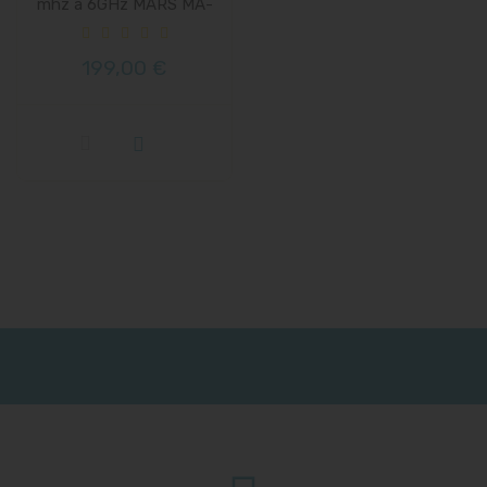
mhz à 6GHz MARS MA-
WO-UWB
199,00 €