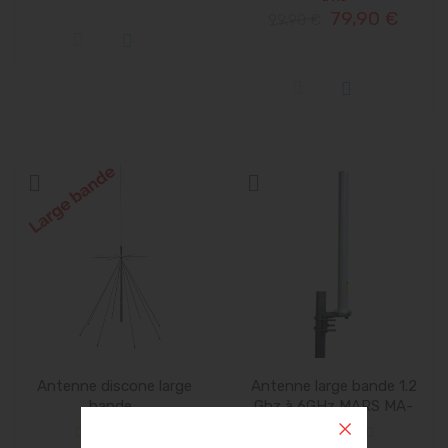
79,90 €
99,90 €
Antenne discone large
Antenne large bande 1.2
bande...
Ghz à 6GHz MARS MA-
WO-UWB