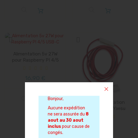
Alimentation 5v 27W
pour Raspberry PI 4/5
USB-C
16,90 €
Bonjour,
Cordon alimentation
Aucune expédition
Icom Kenwood Yaesu
ne sera assurée du
8
Alinco
aout au 30 aout
19,90 €
inclus
pour cause de
congés.