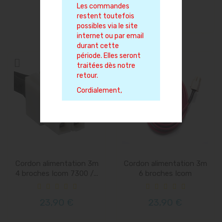
Les commandes
restent toutefois
possibles via le site
internet ou par email
durant cette
période. Elles seront
traitées dès notre
retour.
Cordialement,
Cordon alimentation 3m
Cordon alimentation 3m
4 broches Icom 7300 /...
6 broches Icom
Kenwood...
23,90 €
23,90 €