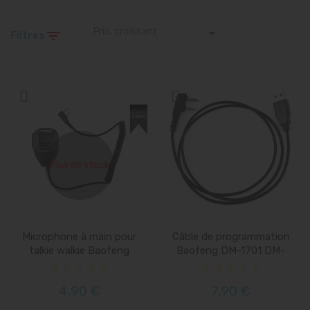

Prix, croissant

Filtres
Plus de stock
Microphone à main pour
Câble de programmation
talkie walkie Baofeng
Baofeng DM-1701 DM-
1702...
4,90 €
7,90 €