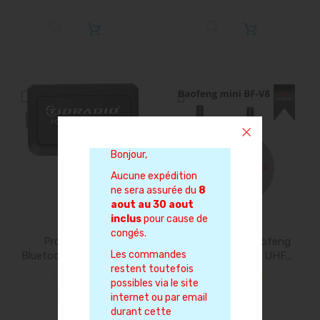
Bonjour,
Plus de stock
Aucune expédition
ne sera assurée du
8
aout au 30 aout
inclus
pour cause de
congés.
Programmateur
Talkie walkie Baofeng
Les commandes
Bluetooth pour Baofeng
mini BF-V8 Noir UHF...
restent toutefois
Quansheng
possibles via le site
24,90 €
24,90 €
internet ou par email
durant cette