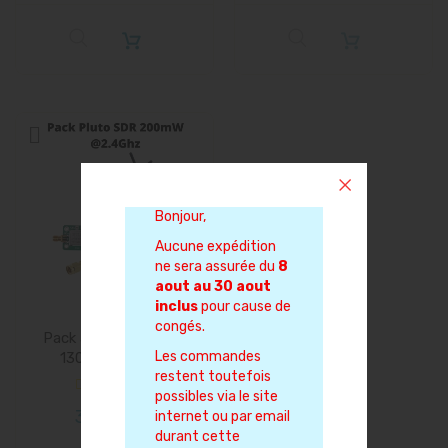
Bonjour,
Aucune expédition
ne sera assurée du
8
aout au 30 aout
inclus
pour cause de
congés.
Pack adalm pluto sdr
Les commandes
130mW@2.4Ghz
restent toutefois
possibles via le site
376,90 €
internet ou par email
durant cette