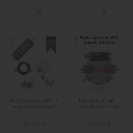
Plus de stock
Pack Débutant SDR HF
Pack Limesdr mini +
avec antenne long fil
amplificateurs LNA
128mW +...
132,90 €
243,90 €