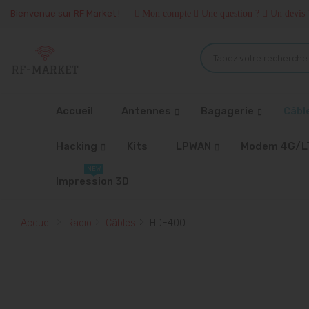
Bienvenue sur RF Market !
Mon compte
Une question ?
Un devis 
Accueil
Antennes
Bagagerie
Câbl
Hacking
Kits
LPWAN
Modem 4G/L
NEW
Impression 3D
Accueil
Radio
Câbles
HDF400