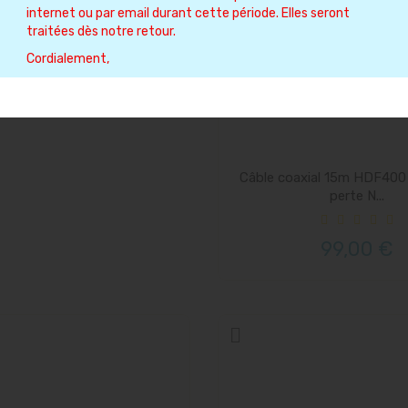
internet ou par email durant cette période. Elles seront
traitées dès notre retour.
Cordialement,
Câble coaxial 15m HDF400 
perte N...
99,00 €