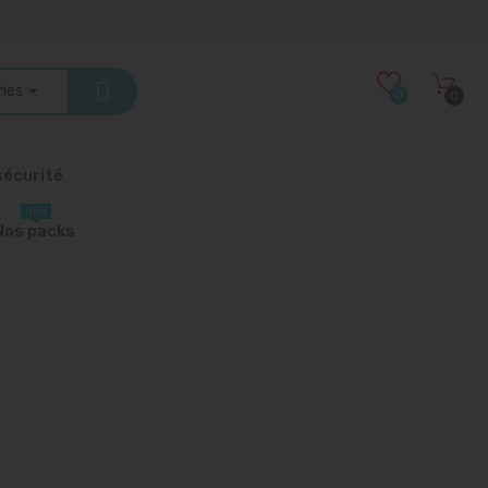
ries
0
0
écurité
NEW
Nos packs