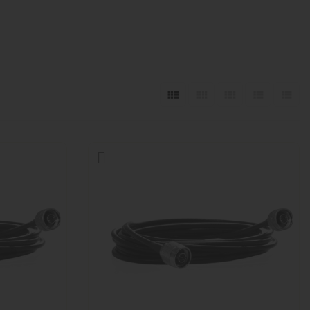




