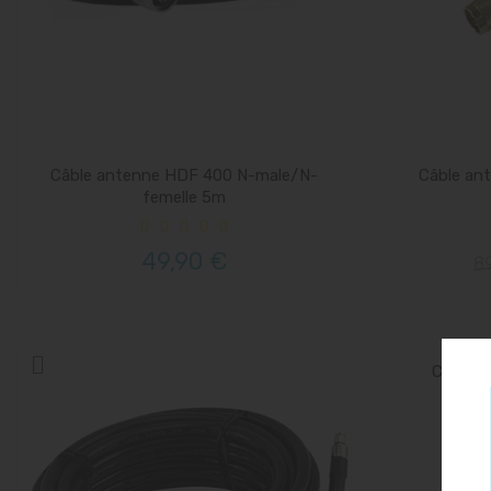
Câble antenne HDF 400 N-male/N-
Câble an
femelle 5m
49,90 €
89
Câble 
f