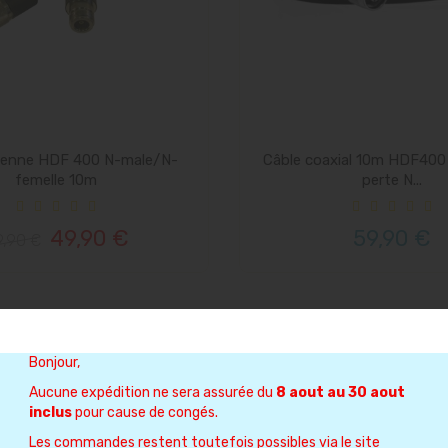
tenne HDF 400 N-male/N-
Câble coaxial 10m HDF400 
femelle 10m
perte N...
49,90 €
59,90 €
,90 €
antenne HDF 400 RPSMA
emelle/N-male 10m
Bonjour,
Aucune expédition ne sera assurée du
8 aout au 30 aout
inclus
pour cause de congés.
89,90 €
Les commandes restent toutefois possibles via le site