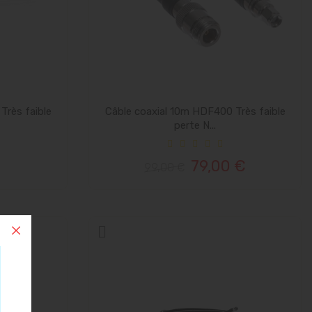
Très faible
Câble coaxial 10m HDF400 Très faible
perte N...
79,00 €
99,00 €