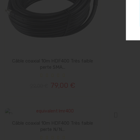
Câble coaxial 10m HDF400 Très faible
perte SMA...
79,00 €
99,00 €
Câble coaxial 10m HDF400 Très faible
perte N/N...