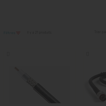
Trier par

Il y a 21 produits.
Filtres