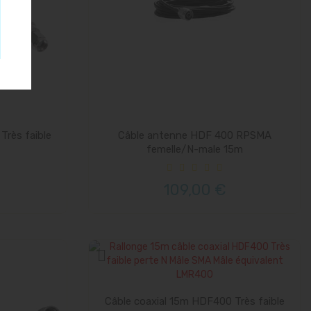
Très faible
Câble antenne HDF 400 RPSMA
femelle/N-male 15m
109,00 €
Câble coaxial 15m HDF400 Très faible