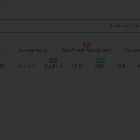
?
Toutes les catégo
HOT
es
Connecteurs
Emetteur-Récepteur
Cybers
HOT
NEW
TE
Outils
Radio
RFID
SDR
WIfi