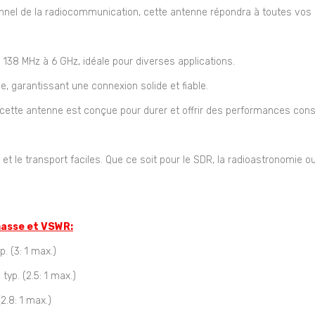
nnel de la radiocommunication, cette antenne répondra à toutes vos
38 MHz à 6 GHz, idéale pour diverses applications.
 garantissant une connexion solide et fiable.
cette antenne est conçue pour durer et offrir des performances cons
et le transport faciles. Que ce soit pour le SDR, la radioastronomie o
 masse et VSWR:
p. (3: 1 max.)
typ. (2.5: 1 max.)
(2.8: 1 max.)