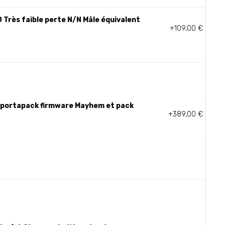
 Très faible perte N/N Mâle équivalent
+109,00 €
 portapack firmware Mayhem et pack
+389,00 €