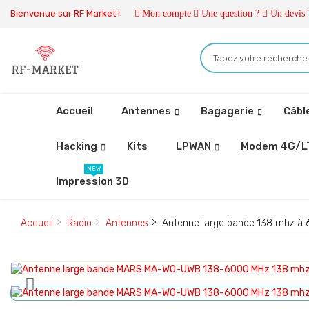
Bienvenue sur RF Market !
Mon compte
Une question ?
Un devis 
Accueil
Antennes
Bagagerie
Câbl
Hacking
Kits
LPWAN
Modem 4G/L
NEW
Impression 3D
Accueil
Radio
Antennes
Antenne large bande 138 mhz 