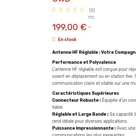
(0)
TTC
199,00 €

En stock
Antenne HF Réglable : Votre Compagn
Performance et Polyvalence
L'antenne HF réglable est conçue pour ré
soient en déplacement ou en station fixe. 
communication claire et stable sur une mu
Caractéristiques Supérieures
Connecteur Robuste :
Équipée d'un conn
fiable.
Réglable et Large Bande :
Sa capacité à
rend idéale pour diverses applications.
Puissance Impressionnante :
Avec une 
communications les plus exigeantes.