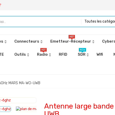
?
Toutes les catégo
HOT
es
Connecteurs
Emetteur-Récepteur
Cybers
HOT
NEW
TE
Outils
Radio
RFID
SDR
WIfi
à 6GHz MARS MA-WO-UWB
Antenne large band
UWB