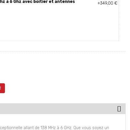
hz à 6 Ghz avec boitier et antennes
+349,00 €
t
ceptionnelle allant de 138 MHz à 6 GHz. Que vous soyez un