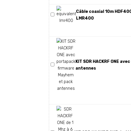
Câble coaxial 10m HDF400
LMR400
KIT SDR HACKRF ONE avec
antennes