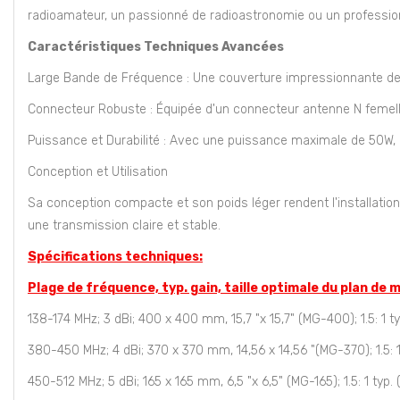
radioamateur, un passionné de radioastronomie ou un professio
Caractéristiques Techniques Avancées
Large Bande de Fréquence : Une couverture impressionnante de 1
Connecteur Robuste : Équipée d'un connecteur antenne N femelle,
Puissance et Durabilité : Avec une puissance maximale de 50W, 
Conception et Utilisation
Sa conception compacte et son poids léger rendent l'installation 
une transmission claire et stable.
Spécifications techniques:
Plage de fréquence, typ. gain, taille optimale du plan de
138-174 MHz; 3 dBi; 400 x 400 mm, 15,7 "x 15,7" (MG-400); 1.5: 1 ty
380-450 MHz; 4 dBi; 370 x 370 mm, 14,56 x 14,56 "(MG-370); 1.5: 1 
450-512 MHz; 5 dBi; 165 x 165 mm, 6,5 "x 6,5" (MG-165); 1.5: 1 typ. 