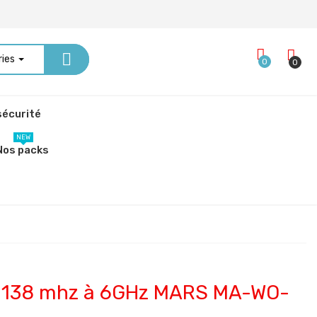
ries
0
0
écurité
NEW
Nos packs
e 138 mhz à 6GHz MARS MA-WO-