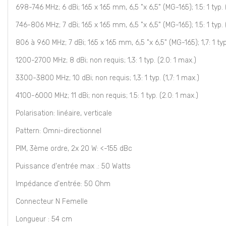
698-746 MHz; 6 dBi; 165 x 165 mm, 6,5 "x 6,5" (MG-165); 1.5: 1 typ. 
746-806 MHz; 7 dBi; 165 x 165 mm, 6,5 "x 6,5" (MG-165); 1.5: 1 typ. 
806 à 960 MHz; 7 dBi; 165 x 165 mm, 6,5 "x 6,5" (MG-165); 1,7: 1 typ
1200-2700 MHz; 8 dBi; non requis; 1,3: 1 typ. (2.0: 1 max.)
3300-3800 MHz; 10 dBi; non requis; 1,3: 1 typ. (1,7: 1 max.)
4100-6000 MHz; 11 dBi; non requis; 1.5: 1 typ. (2.0: 1 max.)
Polarisation: linéaire, verticale
Pattern: Omni-directionnel
PIM, 3ème ordre, 2x 20 W: <-155 dBc
Puissance d'entrée max .: 50 Watts
Impédance d'entrée: 50 Ohm
Connecteur N Femelle
Longueur : 54 cm