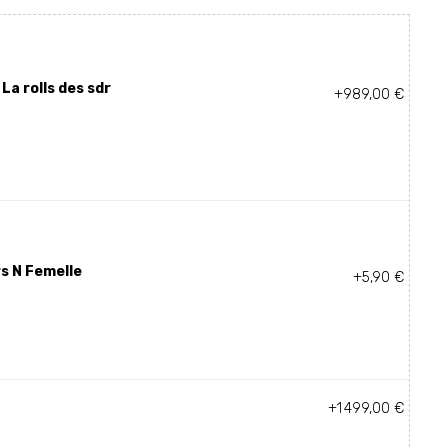
La rolls des sdr
+989,00 €
s N Femelle
+5,90 €
+1 499,00 €