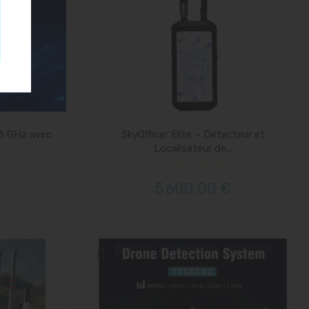
6 GHz avec
SkyOfficer Elite – Détecteur et
Localisateur de...
5 600,00 €