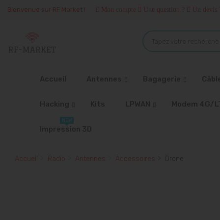
Bienvenue sur RF Market !
Mon compte
Une question ?
Un devis 
Accueil
Antennes
Bagagerie
Câbl
Hacking
Kits
LPWAN
Modem 4G/L
NEW
Impression 3D
Accueil
Radio
Antennes
Accessoires
Drone