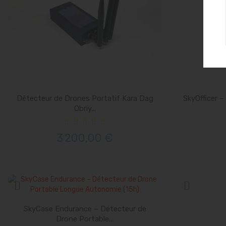
Détecteur de Drones Portatif Kara Dag
SkyOfficer –
Obriy...
3 200,00 €
SkyCase Endurance – Détecteur de
Drone Portable...