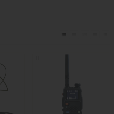




