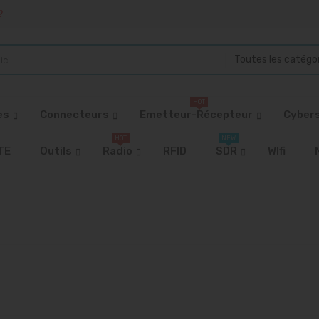
?
Toutes les catégo
HOT
es
Connecteurs
Emetteur-Récepteur
Cybers
HOT
NEW
TE
Outils
Radio
RFID
SDR
WIfi