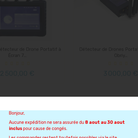
étecteur de Drone Portatif à
Détecteur de Drones Portat
Écran 7...
Obriy...
2 500,00 €
3 000,00 €
Bonjour,
Aucune expédition ne sera assurée du
8 aout au 30 aout
inclus
pour cause de congés.
Les commandes restent toutefois possibles via le site