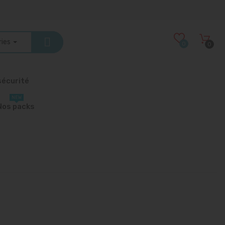
ries
0
0
écurité
NEW
Nos packs