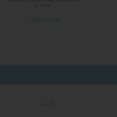
SkyDome – Système Fixe de Détection
de Drone...
24 000,00 €