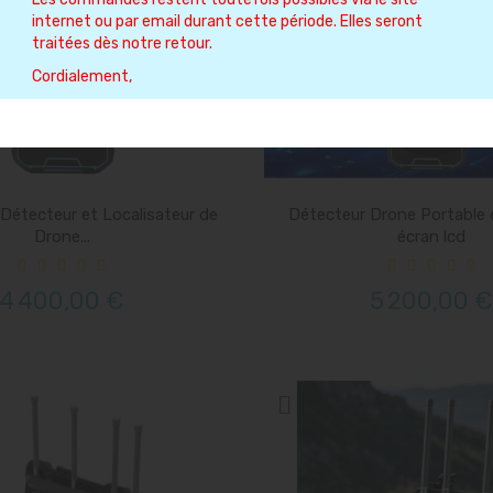
internet ou par email durant cette période. Elles seront
traitées dès notre retour.
Cordialement,
Plus de stock
 Détecteur et Localisateur de
Détecteur Drone Portable 
Drone...
écran lcd
4 400,00 €
5 200,00 €