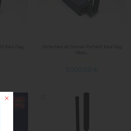
if Kara Dag
Détecteur de Drones Portatif Kara Dag
Obriy...
3 000,00 €