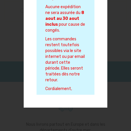
Aucune expédition
ne sera assurée du
8
aout au 30 aout
inclus
pour cause de
congés.
Les commandes
restent toutefois
possibles via le site
internet ou par email
durant cette
période. Elles seront
traitées dès notre
retour.
Cordialement,
Nous livrons partout en Europe et dans les
départements d'outre mer.