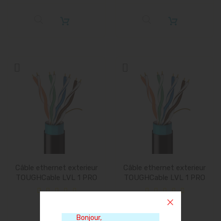
Câble ethernet exterieur
Câble ethernet exterieur
TOUGHCable LVL 1 PRO
TOUGHCable LVL 1 PRO
-...
-...
14,90 €
49,90 €
Bonjour,