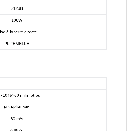
>12dB
100W
se à la terre directe
PL FEMELLE
×1045×60 millimètres
Ø30-Ø60 mm
60 m/s
0,85Kg