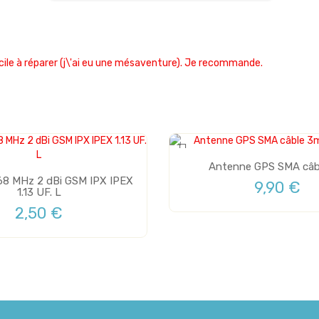
acile à réparer (j\'ai eu une mésaventure). Je recommande.
Antenne GPS SMA câb
8 MHz 2 dBi GSM IPX IPEX
9,90 €
1.13 UF. L
2,50 €