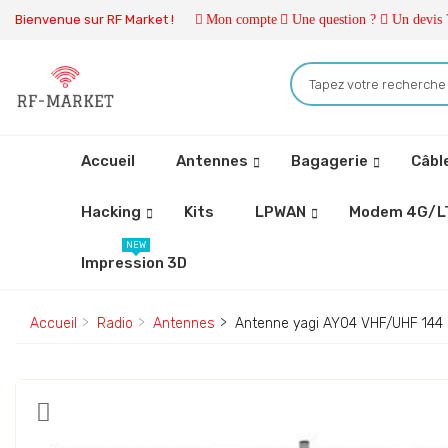
Bienvenue sur RF Market !
Mon compte
Une question ?
Un devis 
Accueil
Antennes
Bagagerie
Câbl
Hacking
Kits
LPWAN
Modem 4G/L
NEW
Impression 3D
Accueil
Radio
Antennes
Antenne yagi AY04 VHF/UHF 144 