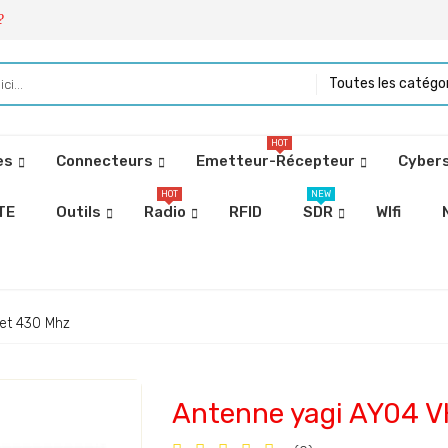
?
Toutes les catégo
HOT
es
Connecteurs
Emetteur-Récepteur
Cybers
HOT
NEW
TE
Outils
Radio
RFID
SDR
WIfi
et 430 Mhz
Antenne yagi AY04 V