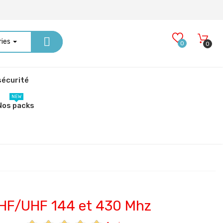
ries
0
0
écurité
NEW
Nos packs
HF/UHF 144 et 430 Mhz