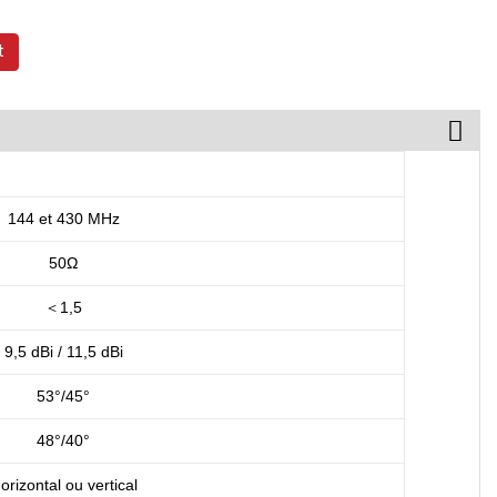
t
144 et 430 MHz
50Ω
＜1,5
9,5 dBi / 11,5 dBi
53°/45°
48°/40°
orizontal ou vertical