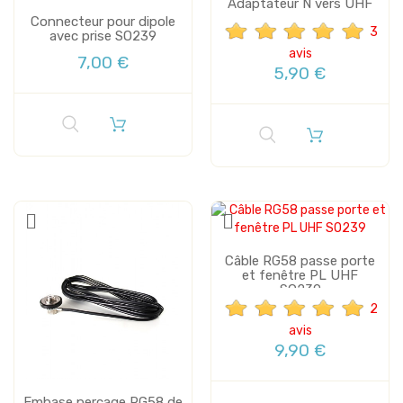
Adaptateur N vers UHF
Connecteur pour dipole
3
avec prise SO239
avis
7,00 €
5,90 €
Câble RG58 passe porte
et fenêtre PL UHF
SO239
2
avis
9,90 €
Embase percage RG58 de