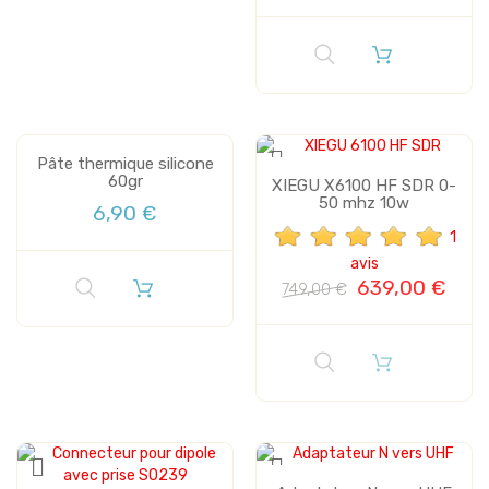
Plus de stock
Pâte thermique silicone
60gr
XIEGU X6100 HF SDR 0-
50 mhz 10w
6,90 €
1
avis
639,00 €
749,00 €