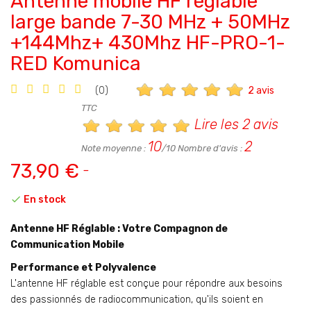
Antenne mobile HF réglable
large bande 7-30 MHz + 50MHz
+144Mhz+ 430Mhz HF-PRO-1-
RED Komunica
2 avis
(0)
TTC
Lire les 2 avis
10
2
Note moyenne :
/10 Nombre d'avis :
73,90 €

En stock
Antenne HF Réglable : Votre Compagnon de
Communication Mobile
Performance et Polyvalence
L'antenne HF réglable est conçue pour répondre aux besoins
des passionnés de radiocommunication, qu'ils soient en