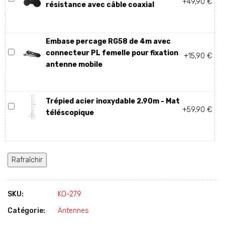
+49,90 €
résistance avec câble coaxial
Embase percage RG58 de 4m avec
connecteur PL femelle pour fixation
+15,90 €
antenne mobile
Trépied acier inoxydable 2.90m - Mat
+59,90 €
téléscopique
SKU:
KO-279
Catégorie:
Antennes