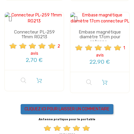
Connecteur PL-259
Embase magnétique
11mm RG213
diamètre 17cm pour
antenne...
2
1
avis
avis
2,70 €
22,90 €
CLIQUEZ ICI POUR LAISSER UN COMMENTAIRE
Antenne pratique pour le portable