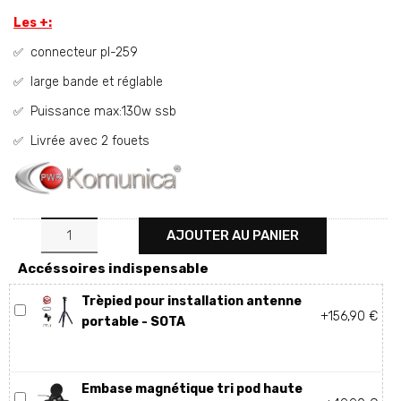
Les +:
connecteur pl-259
✅
large bande et réglable
✅
Puissance max:130w ssb
✅
Livrée avec 2 fouets
✅
AJOUTER AU PANIER
Accéssoires indispensable
Trèpied pour installation antenne
+156,90 €
portable - SOTA
Embase magnétique tri pod haute