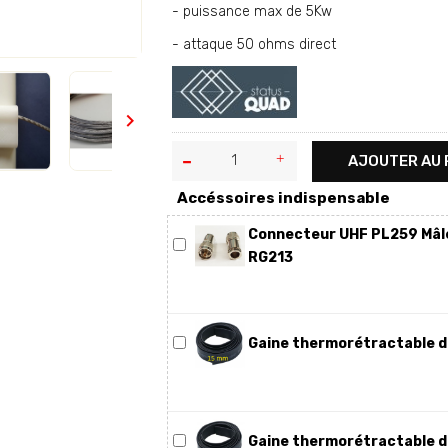
- puissance max de 5Kw
- attaque 50 ohms direct

AJOUTER AU 
Accéssoires indispensable
Connecteur UHF PL259 Mâle
RG213
Gaine thermorétractable 
Gaine thermorétractable 