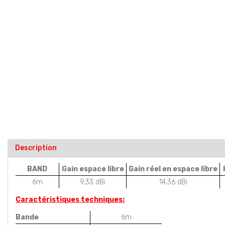
Description
BAND
Gain espace libre
Gain réel en espace libre
6m
9,33 dBi
14,36 dBi
Caractéristiques techniques:
Bande
6m