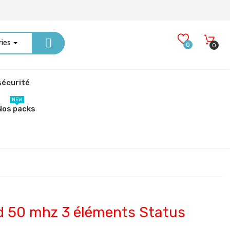
ries
0
0
écurité
NEW
Nos packs
d 50 mhz 3 éléments Status