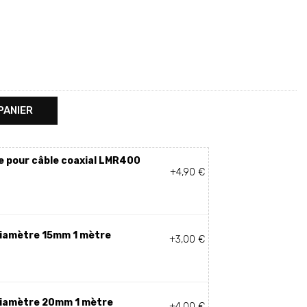
PANIER
 pour câble coaxial LMR400
+4,90 €
diamètre 15mm 1 mètre
+3,00 €
diamètre 20mm 1 mètre
+4,00 €