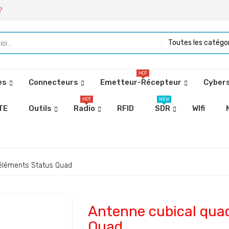
?
Toutes les catégo
HOT
es
Connecteurs
Emetteur-Récepteur
Cybers
HOT
NEW
TE
Outils
Radio
RFID
SDR
WIfi
éléments Status Quad
Antenne cubical qua
Quad