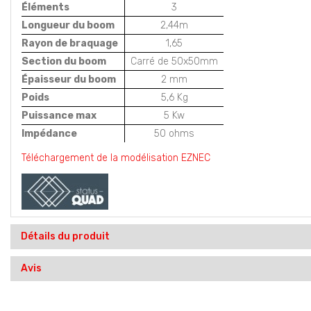
Éléments
3
Longueur du boom
2,44m
Rayon de braquage
1,65
Section du boom
Carré de 50x50mm
Épaisseur du boom
2 mm
Poids
5,6 Kg
Puissance max
5 Kw
Impédance
50 ohms
Téléchargement de la modélisation EZNEC
Détails du produit
Avis