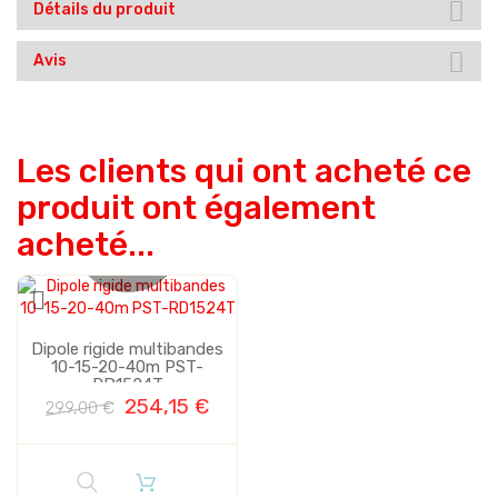
Détails du produit
Avis
Les clients qui ont acheté ce
produit ont également
acheté...
Plus de stock
Vente
Dipole rigide multibandes
10-15-20-40m PST-
RD1524T
254,15 €
299,00 €