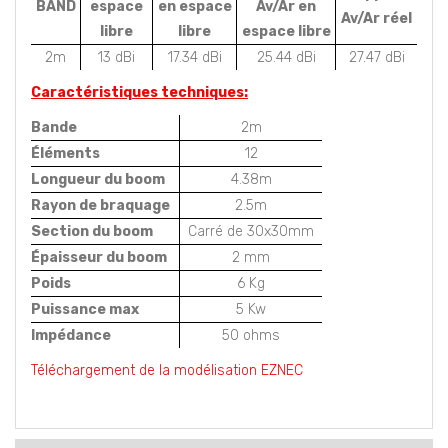
BAND
espace
en espace
Av/Ar en
Av/Ar réel
libre
libre
espace libre
2m
13 dBi
17.34 dBi
25.44 dBi
27.47 dBi
Caractéristiques techniques:
Bande
2m
Éléments
12
Longueur du boom
4.38m
Rayon de braquage
2.5m
Section du boom
Carré de 30x30mm
Épaisseur du boom
2 mm
Poids
6 Kg
Puissance max
5 Kw
Impédance
50 ohms
Téléchargement de la modélisation EZNEC