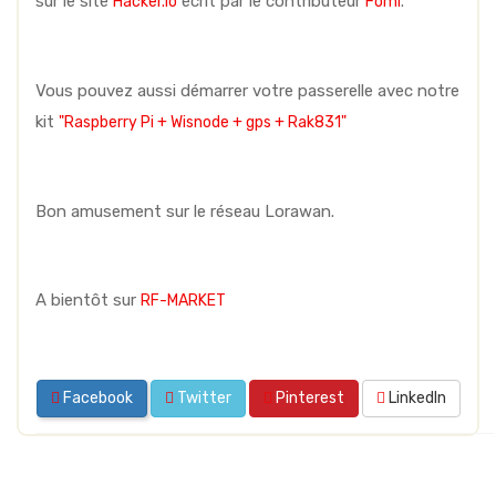
sur le site
écrit par le contributeur
.
Hacker.io
Fomi
Vous pouvez aussi démarrer votre passerelle avec notre
kit
"Raspberry Pi + Wisnode + gps + Rak831"
Bon amusement sur le réseau Lorawan.
A bientôt sur
RF-MARKET
Facebook
Twitter
Pinterest
LinkedIn