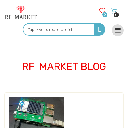
0
0

RF-MARKET BLOG