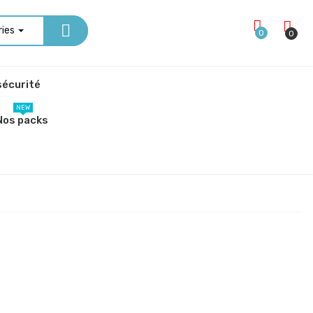
ries
0
0
écurité
NEW
Nos packs