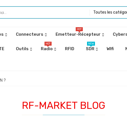
Toutes les catégo
HOT
es
Connecteurs
Emetteur-Récepteur
Cybers
HOT
NEW
TE
Outils
Radio
RFID
SDR
WIfi
N ?
RF-MARKET BLOG