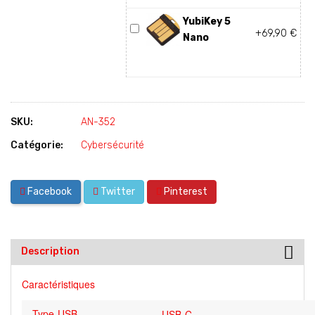
YubiKey 5
+69,90 €
Nano
SKU:
AN-352
Catégorie:
Cybersécurité
Facebook
Twitter
Pinterest
Description
Caractéristiques
Type USB
USB-C