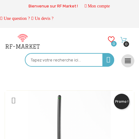
Bienvenue sur RF Market !
Mon compte
Une question ?
Un devis ?
0
0

Promo !