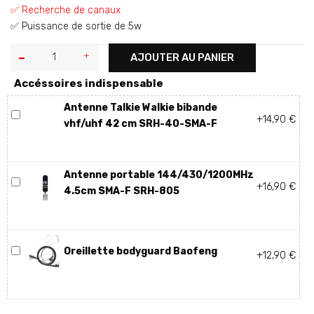
✅ Recherche de canaux
✅ Puissance de sortie de 5w
AJOUTER AU PANIER
Accéssoires indispensable
Antenne Talkie Walkie bibande
+14,90 €
vhf/uhf 42 cm SRH-40-SMA-F
Antenne portable 144/430/1200MHz
+16,90 €
4.5cm SMA-F SRH-805
Oreillette bodyguard Baofeng
+12,90 €