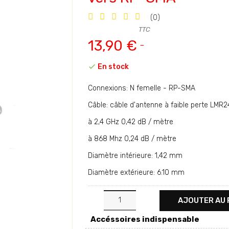
(0)
TTC
13,90 €

En stock
Connexions: N femelle - RP-SMA
Câble: câble d'antenne à faible perte LM
à 2,4 GHz 0,42 dB / mètre
à 868 Mhz 0,24 dB / mètre
Diamètre intérieure: 1,42 mm
Diamètre extérieure: 6.10 mm
AJOUTER AU 
Accéssoires indispensable