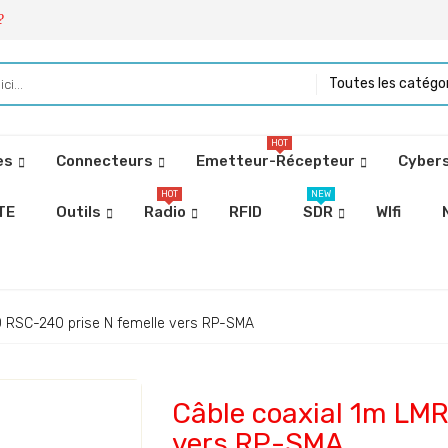
?
Toutes les catégo
HOT
es
Connecteurs
Emetteur-Récepteur
Cybers
HOT
NEW
TE
Outils
Radio
RFID
SDR
WIfi
0 RSC-240 prise N femelle vers RP-SMA
Câble coaxial 1m LM
vers RP-SMA