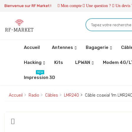
Bienvenue sur RF Market !
Mon compte
Une question ?
Un devis 
Accueil
Antennes
Bagagerie
Câbl
Hacking
Kits
LPWAN
Modem 4G/L
NEW
Impression 3D
Accueil
Radio
Câbles
LMR240
Câble coaxial 1m LMR24