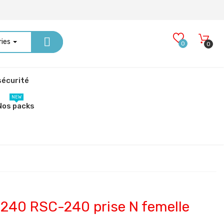
ries
0
0
écurité
NEW
Nos packs
R240 RSC-240 prise N femelle