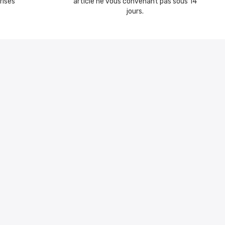
risés
article ne vous convenant pas sous 14
jours.