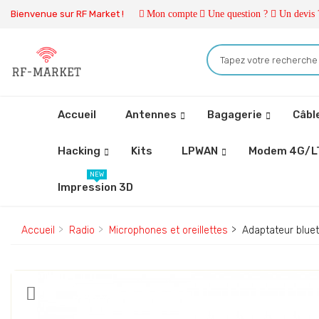
Bienvenue sur RF Market !
Mon compte
Une question ?
Un devis 
Accueil
Antennes
Bagagerie
Câbl
Hacking
Kits
LPWAN
Modem 4G/L
NEW
Impression 3D
Accueil
Radio
Microphones et oreillettes
Adaptateur bluet