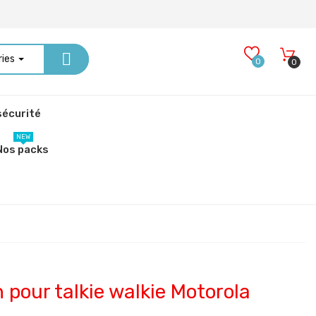
ries
0
0
écurité
NEW
Nos packs
pour talkie walkie Motorola