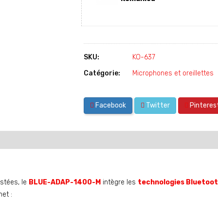
SKU:
KO-637
Catégorie:
Microphones et oreillettes
Facebook
Twitter
Pinteres
istées, le
BLUE-ADAP-1400-M
intègre les
technologies Bluetoo
met :