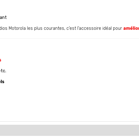
yant
dios Motorola les plus courantes, c’est l’accessoire idéal pour
amélio
s
tc.
ls