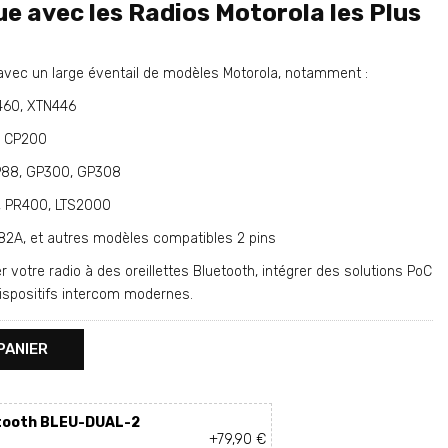
e avec les Radios Motorola les Plus
vec un large éventail de modèles Motorola, notamment :
T460, XTN446
0, CP200
GP88, GP300, GP308
, PR400, LTS2000
82A, et autres modèles compatibles 2 pins
otre radio à des oreillettes Bluetooth, intégrer des solutions PoC
ispositifs intercom modernes.
PANIER
etooth BLEU-DUAL-2
+79,90 €