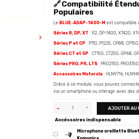
🔗
Compatibilité Étendu
Populaires
Le
BLUE-ADAP-1400-M
est compatible a
Séries R, DP, XT
: R2, DP-1400, XT420, X

Séries P et CP
: P110, P1225, CP88, CP15
Séries CT et GP
: CT150, CT250, GP68, 
Séries PRO, PR, LTS
: PRO2150, PRO3150
Accessoires Motorola
: HLN9716, HLN94
Grâce à ce module, vous pouvez connecter v
via un smartphone ou interagir avec des d
AJOUTER AU 
Accéssoires indispensable
Microphone oreillette Blu
Komunica