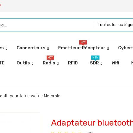
?
Toutes les catégo
HOT
es
Connecteurs
Emetteur-Récepteur
Cybers
HOT
NEW
TE
Outils
Radio
RFID
SDR
WIfi
ooth pour talkie walkie Motorola
Adaptateur bluetooth 