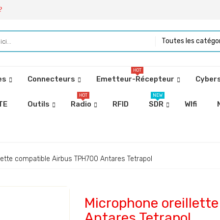
?
Toutes les catégo
HOT
es
Connecteurs
Emetteur-Récepteur
Cybers
HOT
NEW
TE
Outils
Radio
RFID
SDR
WIfi
lette compatible Airbus TPH700 Antares Tetrapol
Microphone oreillett
Antares Tetrapol