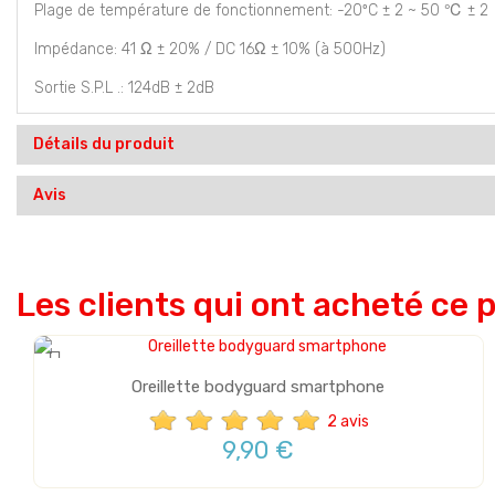
Plage de température de fonctionnement: -20ºC ± 2 ~ 50 ℃ ± 2
Impédance: 41 Ω ± 20% / DC 16Ω ± 10% (à 500Hz)
Sortie S.P.L .: 124dB ± 2dB
Détails du produit
Avis
Les clients qui ont acheté ce 
Oreillette bodyguard smartphone
2 avis
9,90 €