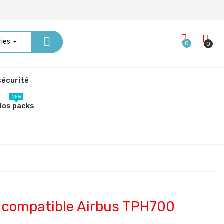
ries
0
0
écurité
NEW
Nos packs
e compatible Airbus TPH700