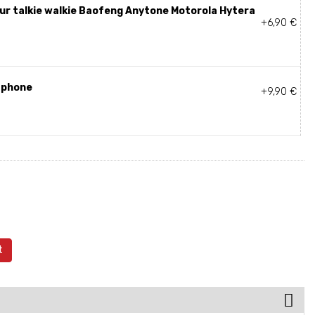
our talkie walkie Baofeng Anytone Motorola Hytera
+6,90 €
tphone
+9,90 €
t