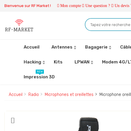
Bienvenue sur RF Market !
Mon compte
Une question ?
Un devis 
Accueil
Antennes
Bagagerie
Câbl
Hacking
Kits
LPWAN
Modem 4G/L
NEW
Impression 3D
Accueil
Radio
Microphones et oreillettes
Microphone oreil