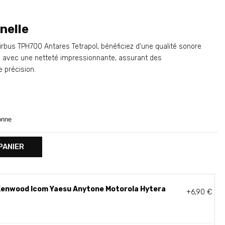
nelle
irbus TPH700 Antares Tetrapol, bénéficiez d'une qualité sonore
 avec une netteté impressionnante, assurant des
 précision.
sonne
PANIER
 Kenwood Icom Yaesu Anytone Motorola Hytera
+6,90 €