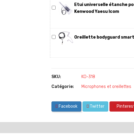
Etui universelle étanche p
Kenwood Yaesu Icom
Oreillette bodyguard smar
SKU:
KO-318
Catégorie:
Microphones et oreillettes
Facebook
Twitter
Pinteres