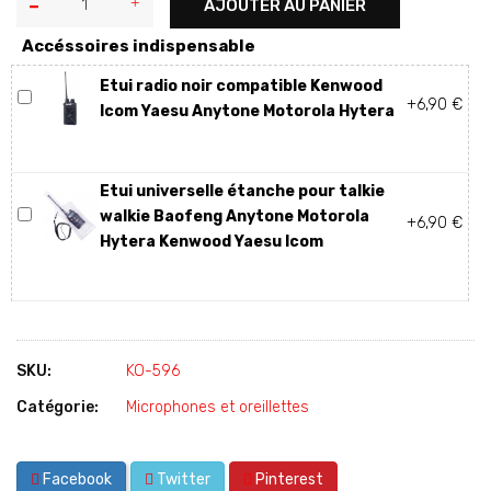
AJOUTER AU PANIER
Accéssoires indispensable
Etui radio noir compatible Kenwood
+6,90 €
Icom Yaesu Anytone Motorola Hytera
Etui universelle étanche pour talkie
walkie Baofeng Anytone Motorola
+6,90 €
Hytera Kenwood Yaesu Icom
SKU:
KO-596
Catégorie:
Microphones et oreillettes
Facebook
Twitter
Pinterest