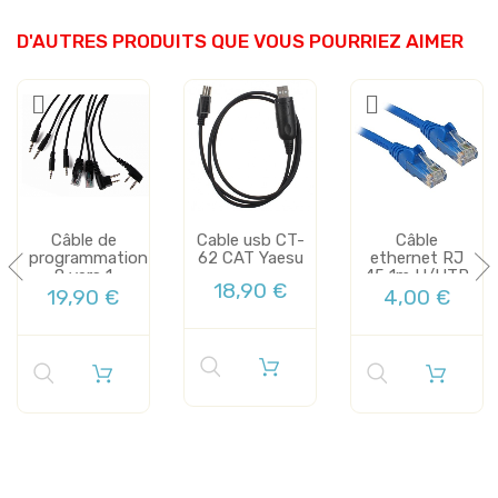
D'AUTRES PRODUITS QUE VOUS POURRIEZ AIMER
Câble de
Cable usb CT-
Câble
programmation
62 CAT Yaesu
ethernet RJ
8 vers 1
45 1m U/UTP
18,90 €
KENWOOD -
5e bleu
19,90 €
4,00 €
ICOM...