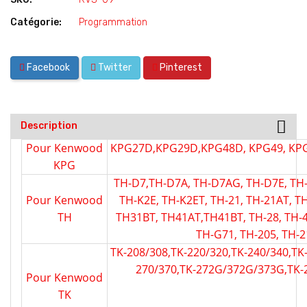
Catégorie:
Programmation
Facebook
Twitter
Pinterest
Description
Pour Kenwood
KPG27D,KPG29D,KPG48D, KPG49, KP
KPG
TH-D7,TH-D7A, TH-D7AG, TH-D7E, TH-F
Pour Kenwood
TH-K2E, TH-K2ET, TH-21, TH-21AT, TH
TH
TH31BT, TH41AT,TH41BT, TH-28, TH-42
TH-G71, TH-205, TH-2
TK-208/308,TK-220/320,TK-240/340,TK
270/370,TK-272G/372G/373G,TK-2
Pour Kenwood
TK