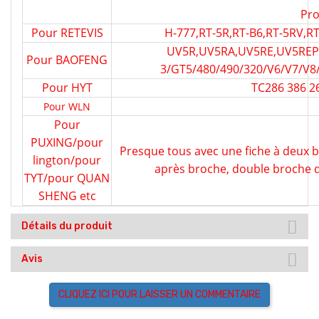
Pro
Pour RETEVIS
H-777,RT-5R,RT-B6,RT-5RV,R
UV5R,UV5RA,UV5RE,UV5REP
Pour BAOFENG
3/GT5/480/490/320/V6/V7/V8
Pour HYT
TC286 386 26
Pour WLN
Pour
PUXING/pour
Presque tous avec une fiche à deux
lington/pour
après broche, double broche d
TYT/pour QUAN
SHENG etc
Détails du produit
Avis
CLIQUEZ ICI POUR LAISSER UN COMMENTAIRE