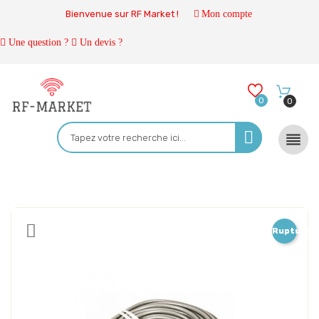
Bienvenue sur RF Market !
Mon compte
Une question ?
Un devis ?
0
0

Rupture
de
stock