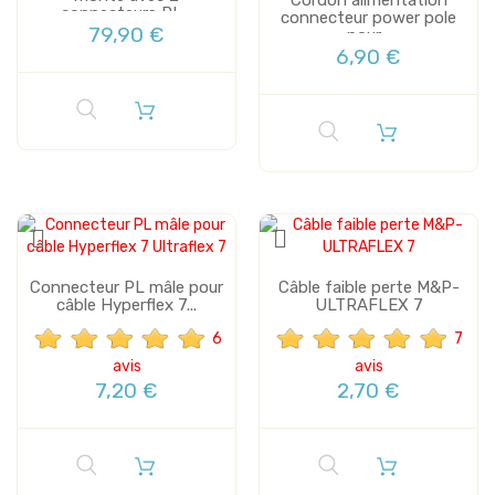
connecteurs PL...
connecteur power pole
79,90 €
pour...
6,90 €
Connecteur PL mâle pour
Câble faible perte M&P-
câble Hyperflex 7...
ULTRAFLEX 7
6
7
avis
avis
7,20 €
2,70 €