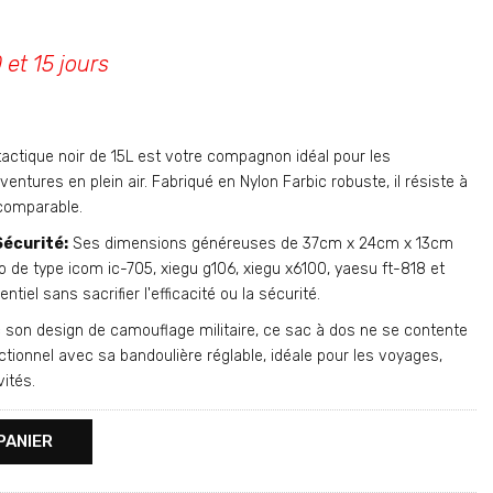
 et 15 jours
actique noir de 15L est votre compagnon idéal pour les
entures en plein air. Fabriqué en Nylon Farbic robuste, il résiste à
ncomparable.
Sécurité:
Ses dimensions généreuses de 37cm x 24cm x 13cm
o de type icom ic-705, xiegu g106, xiegu x6100, yaesu ft-818 et
tiel sans sacrifier l'efficacité ou la sécurité.
son design de camouflage militaire, ce sac à dos ne se contente
ctionnel avec sa bandoulière réglable, idéale pour les voyages,
ités.
PANIER