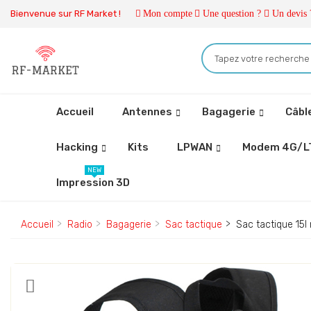
Bienvenue sur RF Market !
Mon compte
Une question ?
Un devis 
Accueil
Antennes
Bagagerie
Câbl
Hacking
Kits
LPWAN
Modem 4G/L
NEW
Impression 3D
Accueil
Radio
Bagagerie
Sac tactique
Sac tactique 15l 