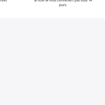
risés
article ne vous convenant pas sous 14
jours.