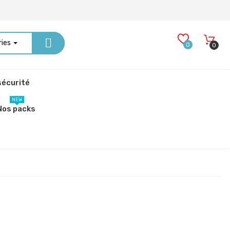
ries
0
0
écurité
NEW
Nos packs