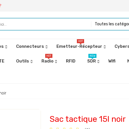
?
Toutes les catégo
HOT
es
Connecteurs
Emetteur-Récepteur
Cybers
HOT
NEW
TE
Outils
Radio
RFID
SDR
WIfi
noir
Sac tactique 15l noir