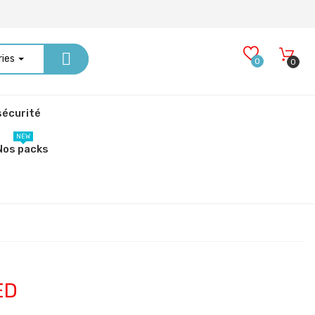
ries
0
0
écurité
NEW
Nos packs
ED