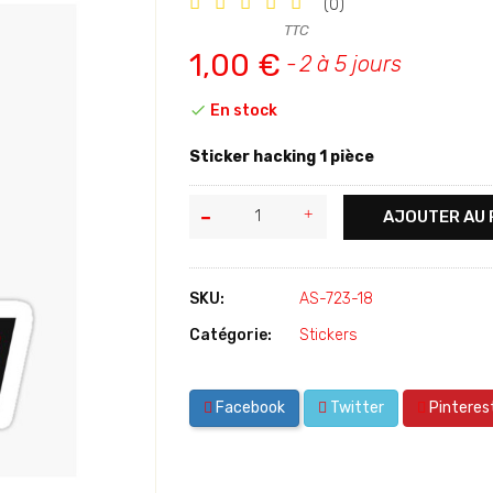
(0)
TTC
1,00 €
2 à 5 jours

En stock
Sticker hacking 1 pièce
AJOUTER AU 
SKU:
AS-723-18
Catégorie:
Stickers
Facebook
Twitter
Pinteres