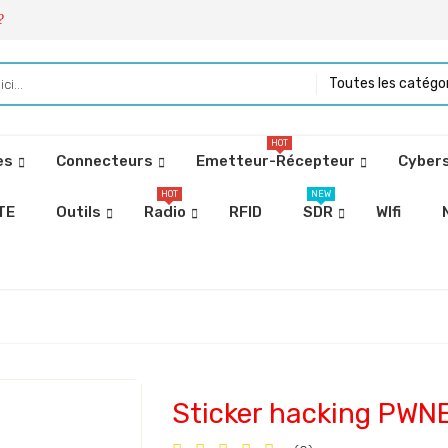
?
Toutes les catégo
HOT
es
Connecteurs
Emetteur-Récepteur
Cybers
HOT
NEW
TE
Outils
Radio
RFID
SDR
WIfi
Sticker hacking PWN