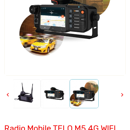


Radio Mobile TELO M5 4G WIFI