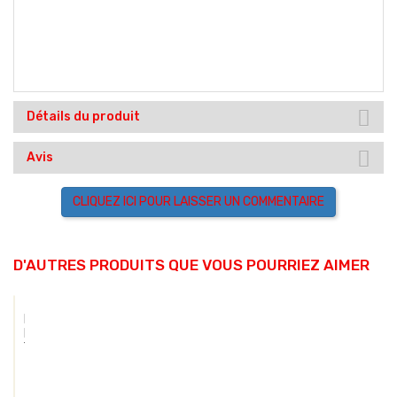
Détails du produit
Avis
CLIQUEZ ICI POUR LAISSER UN COMMENTAIRE
D'AUTRES PRODUITS QUE VOUS POURRIEZ AIMER
Radio
Portable
TELO
TE580
396,00 €
PLUS
4G