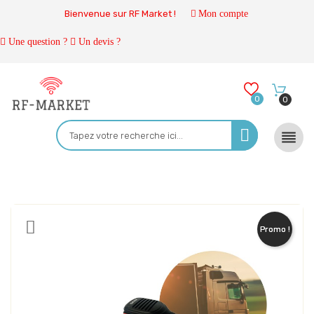
Bienvenue sur RF Market !
Mon compte
Une question ?
Un devis ?
0
0

Promo !