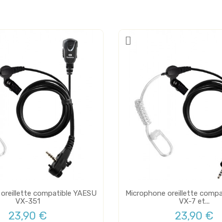
oreillette compatible YAESU
Microphone oreillette comp
VX-351
VX-7 et...
23,90 €
23,90 €