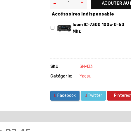
AJOUTER AU 
Accéssoires indispensable
Icom IC-7300 100w 0-50
Mhz
SKU:
SN-133
Catégorie:
Yaesu
Facebook
Twitter
Pinteres