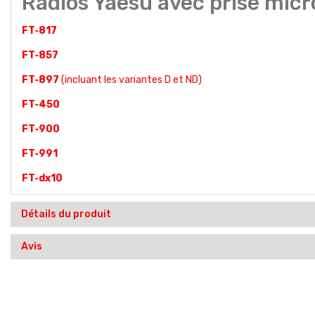
Radios Yaesu avec prise mic
FT‑817
FT‑857
FT‑897
(incluant les variantes D et ND)
FT‑450
FT‑900
FT‑991
FT‑dx10
Détails du produit
Avis