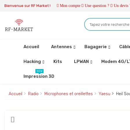
Bienvenue sur RF Market !
Mon compte
Une question ?
Un devis 
Accueil
Antennes
Bagagerie
Câbl
Hacking
Kits
LPWAN
Modem 4G/L
NEW
Impression 3D
Accueil
Radio
Microphones et oreillettes
Yaesu
Heil S