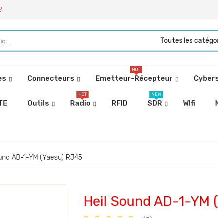
?
Toutes les catégo
HOT
es
Connecteurs
Emetteur-Récepteur
Cybers
HOT
NEW
TE
Outils
Radio
RFID
SDR
WIfi
ound AD-1-YM (Yaesu) RJ45
Heil Sound AD-1-YM 