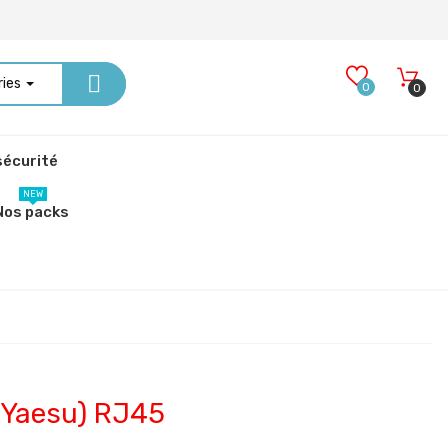
ries
0
0
écurité
NEW
Nos packs
(Yaesu) RJ45