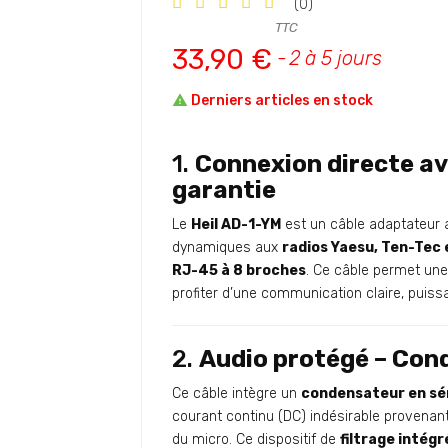
(0)
TTC
33,90 €
2 à 5 jours

Derniers articles en stock
1.
Connexion directe av
garantie
Le
Heil AD-1-YM
est un câble adaptateur 
dynamiques aux
radios Yaesu, Ten-Tec
RJ-45 à 8 broches
. Ce câble permet un
profiter d’une communication claire, puissa
2.
Audio protégé – Con
Ce câble intègre un
condensateur en sé
courant continu (DC) indésirable provenan
du micro. Ce dispositif de
filtrage intégr