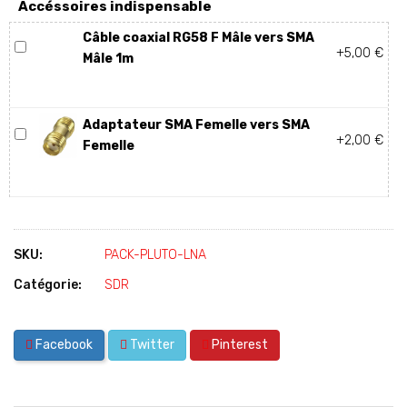
Accéssoires indispensable
Câble coaxial RG58 F Mâle vers SMA
+5,00 €
Mâle 1m
Adaptateur SMA Femelle vers SMA
+2,00 €
Femelle
SKU:
PACK-PLUTO-LNA
Catégorie:
SDR
Facebook
Twitter
Pinterest