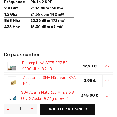
Fréquence
Pluto 2 SPF
2.4 Ghz
21.16 dBm 130 mW
1.2 Ghz
21.55 dbm 142 mW
868 Mhz
22.36 dBm 172 mW
433 Mhz
18.30 dBm 67 mW
Ce pack contient
Préampli LNA SPF5189Z 50-
12,90 €
x 2
4000 MHz 18.7 dB
Adaptateur SMA Mâle vers SMA
3,95 €
x 2
Mâle
SDR Adalm Pluto 325 MHz à 3,8
345,00 €
x 1
GHz 2.25dbm@2.4ghz rev C
AJOUTER AU PANIER