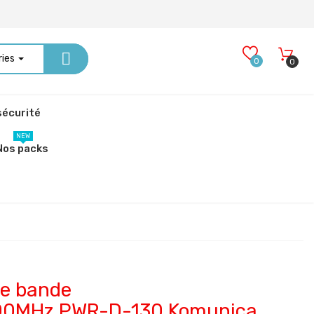
ries
0
0
écurité
NEW
Nos packs
ge bande
00MHz PWR-D-130 Komunica