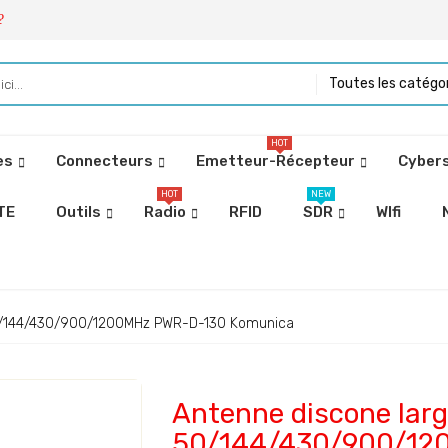
?
Toutes les catégo
HOT
es
Connecteurs
Emetteur-Récepteur
Cybers
HOT
NEW
TE
Outils
Radio
RFID
SDR
WIfi
50/144/430/900/1200MHz PWR-D-130 Komunica
Antenne discone lar
50/144/430/900/12