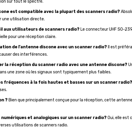
ion sur tout le spectre.
cone est compatible avec la plupart des scanners radio?
Absolu
ne utilisation directe.
l aux utilisateurs de scanners radio?
Le connecteur UHF SO-239
elle pour une réception claire.
sation de l'antenne discone avec un scanner radio?
Il est préfér
 causer des interférences.
er la réception du scanner radio avec une antenne discone?
Un
 dans une zone où les signaux sont typiquement plus faibles.
es fréquences à la fois hautes et basses sur un scanner radio
ses.
on ?
Bien que principalement conçue pour la réception, cette antenn
s numériques et analogiques sur un scanner radio?
Oui, elle est
rses utilisations de scanners radio.