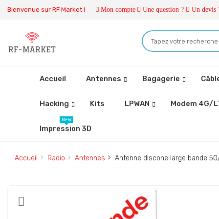
Bienvenue sur RF Market !
Mon compte
Une question ?
Un devis 
Accueil
Antennes
Bagagerie
Câbl
Hacking
Kits
LPWAN
Modem 4G/L
NEW
Impression 3D
Accueil
Radio
Antennes
Antenne discone large bande 