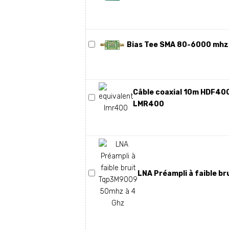
Bias Tee SMA 80-6000 mhz
Câble coaxial 10m HDF400
LMR400
LNA Préampli à faible b