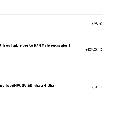
+9,90 €
 Très faible perte N/N Mâle équivalent
+109,00 €
ruit Tqp3M9009 50mhz à 4 Ghz
+12,90 €