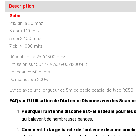
Description
Gain:
2.15 dbi à 50 mhz
3 dbi > 130 mhz
5 dbi > 400 mhz
7 dbi > 1000 mhz
Réception de 25 à 1300 mhz
Emission sur 50/144/430/900/1200MHz
Impédance 50 ohms
Puissance de 200w
Livrée avec une longueur de 5m de cable coaxial de type RG58
FAQ sur l'Utilisation de l'Antenne Discone avec les Scann
Pourquoi l'antenne discone est-elle idéale pour les
qui balayent de nombreuses bandes.
Comment la large bande de l'antenne discone améli