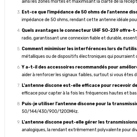
ainsi les zones mortes et maximisant la clarté de la récept
Est-ce que l'impédance de 50 ohms de l'antenne dis
impédance de 50 ohms, rendant cette antenne idéale pour u
Quels avantages le connecteur UHF SO-239 offre-t-i
radio, garantissant une connexion fiable et durable, essenti
Comment minimiser les interférences lors de l'utili
métalliques ou de dispositifs électroniques qui pourraient
Y a-t-il des accessoires recommandés pour amélior
aider à renforcer les signaux faibles, surtout si vous êtes
L'antenne discone est-elle efficace pour recevoir d
efficace pour capter à la fois les fréquences hautes et bas
Puis-je utiliser l'antenne discone pour la transmissi
50/144/430/900/1200MHz.
L'antenne discone peut-elle gérer les transmission
analogiques, la rendant extrêmement polyvalente pour dive