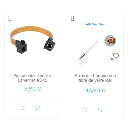
Passe câble fenêtre
Antenne Lorawan en
Ethernet RJ45
fibre de verre Rak
Wireless...
6,90 €
43,90 €