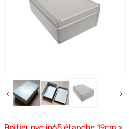


Boitier pvc ip65 étanche 19cm x