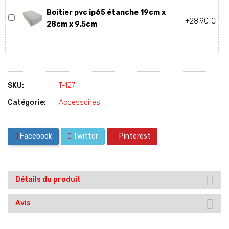
Boitier pvc ip65 étanche 19cm x
+28,90 €
28cm x 9.5cm
SKU:
T-127
Catégorie:
Accessoires
Facebook
Twitter
Pinterest
Détails du produit
Avis