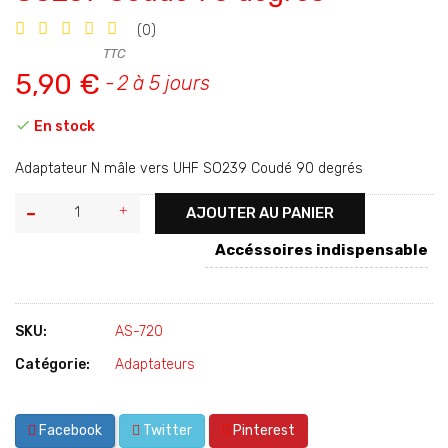
(0)
TTC
5,90 €
2 à 5 jours

En stock
Adaptateur N mâle vers UHF SO239 Coudé 90 degrés
AJOUTER AU PANIER
Accéssoires indispensable
SKU:
AS-720
Catégorie:
Adaptateurs
Facebook
Twitter
Pinterest