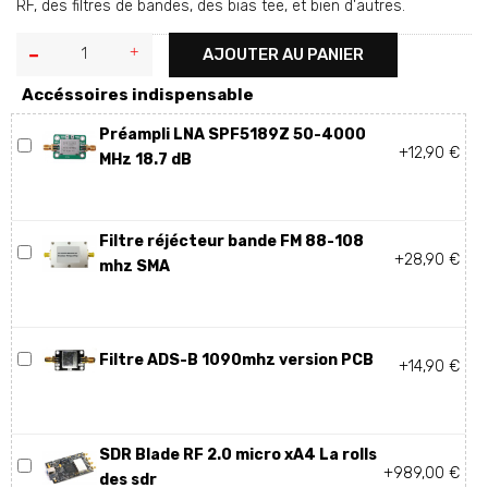
RF, des filtres de bandes, des bias tee, et bien d'autres.
AJOUTER AU PANIER
Accéssoires indispensable
Préampli LNA SPF5189Z 50-4000
+12,90 €
MHz 18.7 dB
Filtre réjécteur bande FM 88-108
+28,90 €
mhz SMA
Filtre ADS-B 1090mhz version PCB
+14,90 €
SDR Blade RF 2.0 micro xA4 La rolls
+989,00 €
des sdr