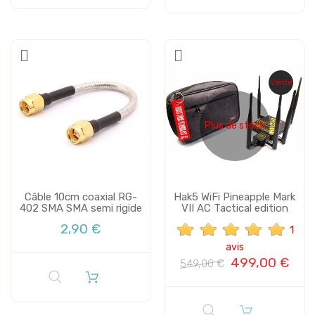
Vente
Plus de stock
Câble 10cm coaxial RG-
Hak5 WiFi Pineapple Mark
402 SMA SMA semi rigide
VII AC Tactical edition
2,90 €
1
avis
499,00 €
549,00 €