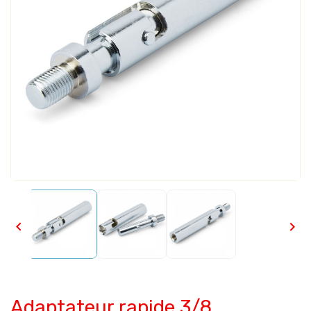


Adaptateur rapide 3/8