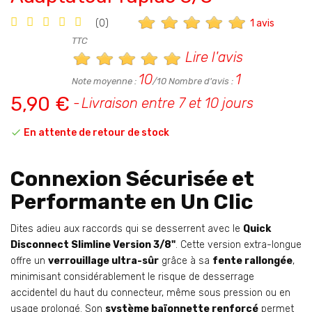
1 avis
(0)
TTC
Lire l'avis
10
1
Note moyenne :
/10 Nombre d'avis :
5,90 €
Livraison entre 7 et 10 jours

En attente de retour de stock
Connexion Sécurisée et
Performante en Un Clic
Dites adieu aux raccords qui se desserrent avec le
Quick
Disconnect Slimline Version 3/8"
. Cette version extra-longue
offre un
verrouillage ultra-sûr
grâce à sa
fente rallongée
,
minimisant considérablement le risque de desserrage
accidentel du haut du connecteur, même sous pression ou en
usage prolongé. Son
système baïonnette renforcé
permet