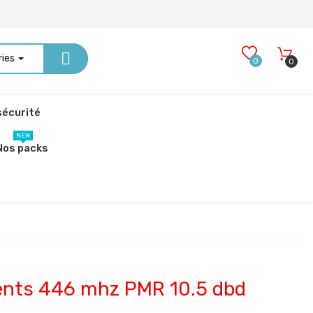
ries
0
0
écurité
NEW
Nos packs
ents 446 mhz PMR 10.5 dbd