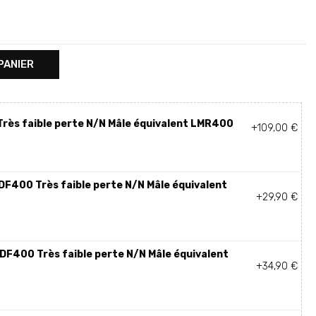
PANIER
rès faible perte N/N Mâle équivalent LMR400
+109,00 €
HDF400 Très faible perte N/N Mâle équivalent
+29,90 €
HDF400 Très faible perte N/N Mâle équivalent
+34,90 €