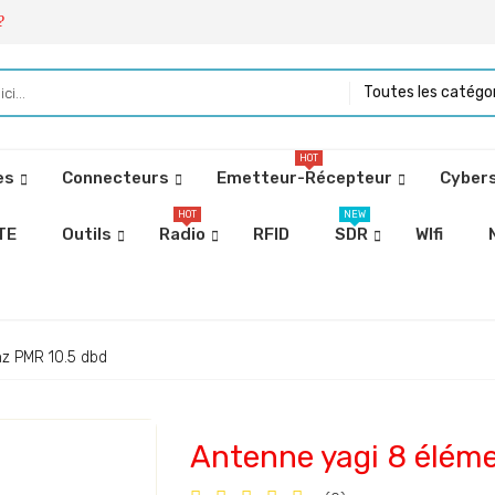
?
Toutes les catégo
HOT
es
Connecteurs
Emetteur-Récepteur
Cybers
HOT
NEW
TE
Outils
Radio
RFID
SDR
WIfi
z PMR 10.5 dbd
Antenne yagi 8 élém