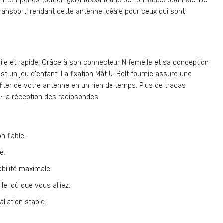
x intempéries tout en garantissant une performance optimale. De
transport, rendant cette antenne idéale pour ceux qui sont
ile et rapide. Grâce à son connecteur N femelle et sa conception
est un jeu d'enfant. La fixation Mât U-Bolt fournie assure une
ofiter de votre antenne en un rien de temps. Plus de tracas
 : la réception des radiosondes.
 fiable.
e.
bilité maximale.
e, où que vous alliez.
llation stable.