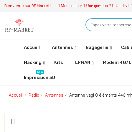
Bienvenue sur RF Market !
Mon compte
Une question ?
Un devis 
Accueil
Antennes
Bagagerie
Câbl
Hacking
Kits
LPWAN
Modem 4G/L
NEW
Impression 3D
Accueil
Radio
Antennes
Antenne yagi 8 éléments 446 mh