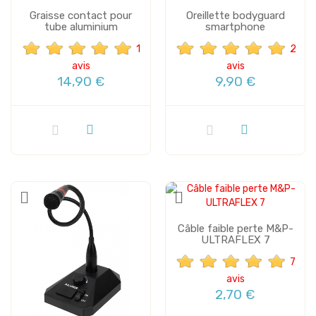
Graisse contact pour
Oreillette bodyguard
tube aluminium
smartphone
1
2
avis
avis
14,90 €
9,90 €
Câble faible perte M&P-
ULTRAFLEX 7
7
avis
2,70 €