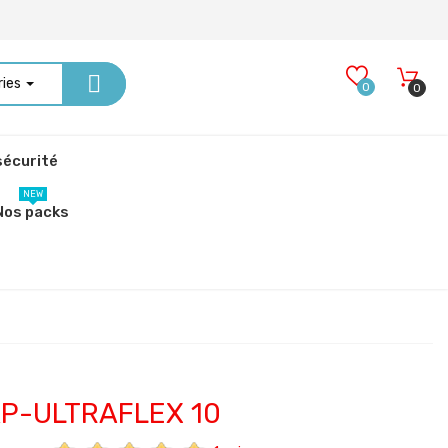
ries
0
0
écurité
NEW
Nos packs
M&P-ULTRAFLEX 10