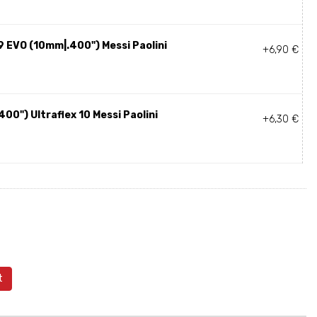
 EVO (10mm|.400") Messi Paolini
+6,90 €
00") Ultraflex 10 Messi Paolini
+6,30 €
t