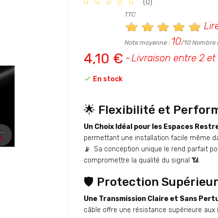
(0)
TTC
Lir
10
Note moyenne :
/10 Nombre d
4,10 €
Livraison entre 2 et

En stock
🌟 Flexibilité et Perfo
Un Choix Idéal pour les Espaces Restre
permettant une installation facile même d
📡. Sa conception unique le rend parfait p
compromettre la qualité du signal 📶.
🛡️ Protection Supérieu
Une Transmission Claire et Sans Pertu
câble offre une résistance supérieure aux 