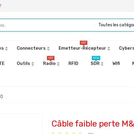
?
Toutes les catégo
HOT
es
Connecteurs
Emetteur-Récepteur
Cybers
HOT
NEW
TE
Outils
Radio
RFID
SDR
WIfi
10
Câble faible perte 