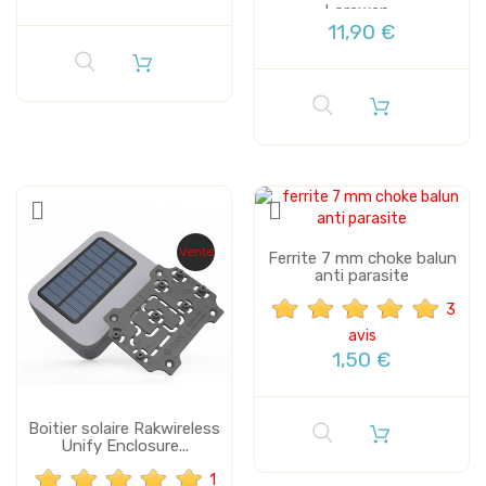
Lorawan...
11,90 €
Vente
Vente
Ferrite 7 mm choke balun
anti parasite
3
avis
1,50 €
Boitier solaire Rakwireless
Unify Enclosure...
1