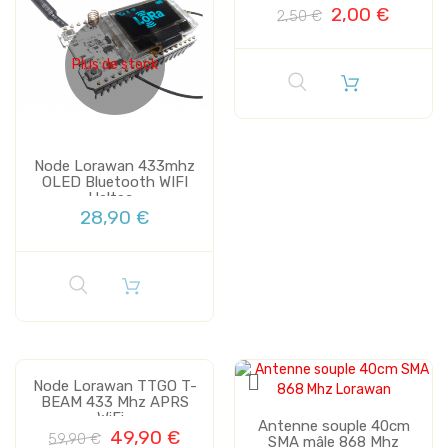
2,00 €
2,50 €
Plus de stock
Node Lorawan 433mhz
OLED Bluetooth WIFI
Heltec...
28,90 €
Node Lorawan TTGO T-
BEAM 433 Mhz APRS
WiFi...
Vente
Antenne souple 40cm
49,90 €
59,90 €
SMA mâle 868 Mhz