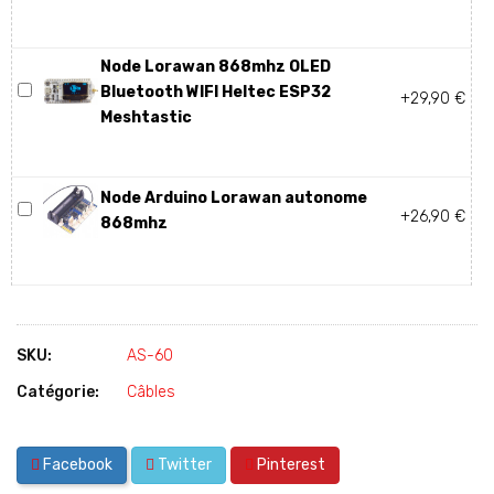
Node Lorawan 868mhz OLED
Bluetooth WIFI Heltec ESP32
+29,90 €
Meshtastic
Node Arduino Lorawan autonome
+26,90 €
868mhz
SKU:
AS-60
Catégorie:
Câbles
Facebook
Twitter
Pinterest