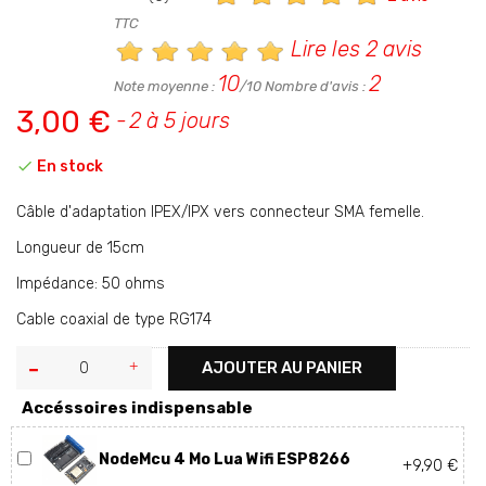
TTC
Lire les 2 avis
10
2
Note moyenne :
/10 Nombre d'avis :
3,00 €
2 à 5 jours

En stock
Câble d'adaptation IPEX/IPX vers connecteur SMA femelle.
Longueur de 15cm
Impédance: 50 ohms
Cable coaxial de type RG174
AJOUTER AU PANIER
Accéssoires indispensable
NodeMcu 4 Mo Lua Wifi ESP8266
+9,90 €