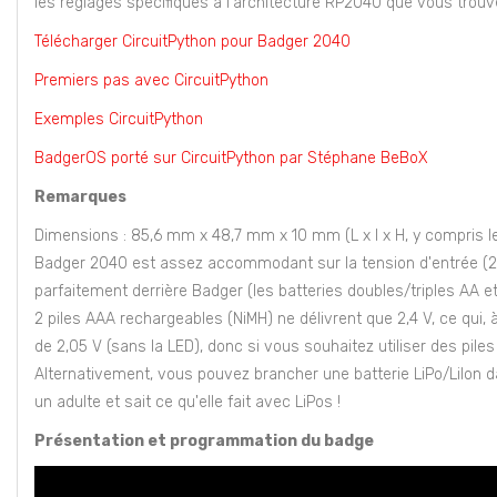
les réglages spécifiques à l'architecture RP2040 que vous trou
Télécharger CircuitPython pour Badger 2040
Premiers pas avec CircuitPython
Exemples CircuitPython
BadgerOS porté sur CircuitPython par Stéphane BeBoX
Remarques
Dimensions : 85,6 mm x 48,7 mm x 10 mm (L x l x H, y compris 
Badger 2040 est assez accommodant sur la tension d'entrée (2,7 V 
parfaitement derrière Badger (les batteries doubles/triples AA 
2 piles AAA rechargeables (NiMH) ne délivrent que 2,4 V, ce qui, 
de 2,05 V (sans la LED), donc si vous souhaitez utiliser des piles 
Alternativement, vous pouvez brancher une batterie LiPo/LiIon d
un adulte et sait ce qu'elle fait avec LiPos !
Présentation et programmation du badge