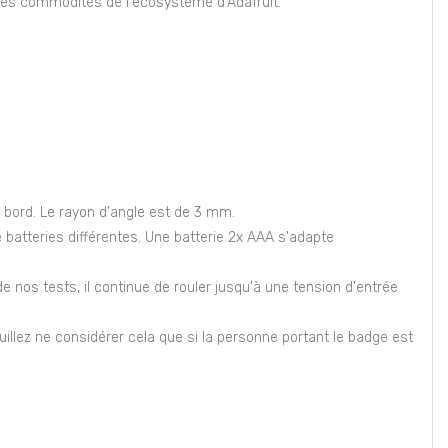
lles commodités de l'écosystème d'Adafruit.
bord. Le rayon d'angle est de 3 mm.
e batteries différentes. Une batterie 2x AAA s'adapte
e nos tests, il continue de rouler jusqu'à une tension d'entrée
illez ne considérer cela que si la personne portant le badge est