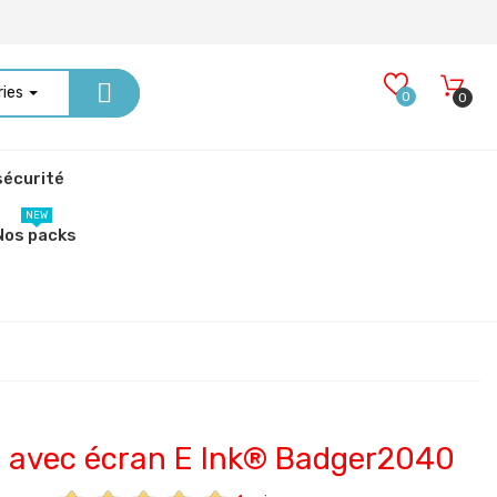
ries
0
0
écurité
NEW
Nos packs
 avec écran E Ink® Badger2040