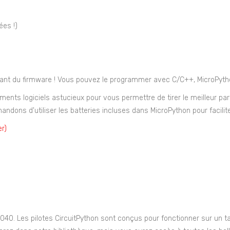
ées !)
dant du firmware ! Vous pouvez le programmer avec C/C++, MicroPytho
nts logiciels astucieux pour vous permettre de tirer le meilleur par
ndons d'utiliser les batteries incluses dans MicroPython pour facilit
r)
040. Les pilotes CircuitPython sont conçus pour fonctionner sur un t