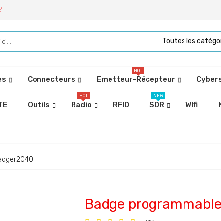
?
Toutes les catégo
HOT
es
Connecteurs
Emetteur-Récepteur
Cybers
HOT
NEW
TE
Outils
Radio
RFID
SDR
WIfi
Badger2040
Badge programmable