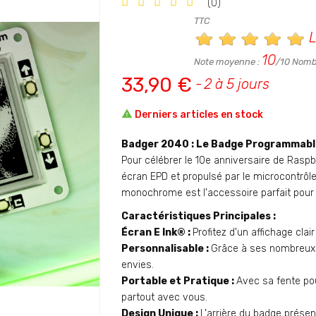
(0)
TTC
L
10
Note moyenne :
/10 Nombr
33,90 €
2 à 5 jours

Derniers articles en stock
Badger 2040 : Le Badge Programmable
Pour célébrer le 10e anniversaire de Rasp
écran EPD et propulsé par le microcontrôl
monochrome est l'accessoire parfait pour 
Caractéristiques Principales :
Écran E Ink® :
Profitez d'un affichage cla
Personnalisable :
Grâce à ses nombreux b
envies.
Portable et Pratique :
Avec sa fente po
partout avec vous.
Design Unique :
L'arrière du badge prése