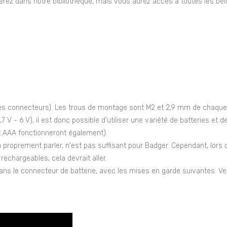
verez dans notre bibliothèque, mais vous aurez accès à toutes les be
les connecteurs). Les trous de montage sont M2 et 2,9 mm de chaque 
- 6 V), il est donc possible d'utiliser une variété de batteries et d
et AAA fonctionneront également).
à proprement parler, n'est pas suffisant pour Badger. Cependant, lors d
rechargeables, cela devrait aller.
ans le connecteur de batterie, avec les mises en garde suivantes. Veu