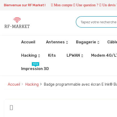
Bienvenue sur RF Market !
Mon compte
Une question ?
Un devis 
Accueil
Antennes
Bagagerie
Câbl
Hacking
Kits
LPWAN
Modem 4G/L
NEW
Impression 3D
Accueil
Hacking
Badge programmable avec écran E Ink® 