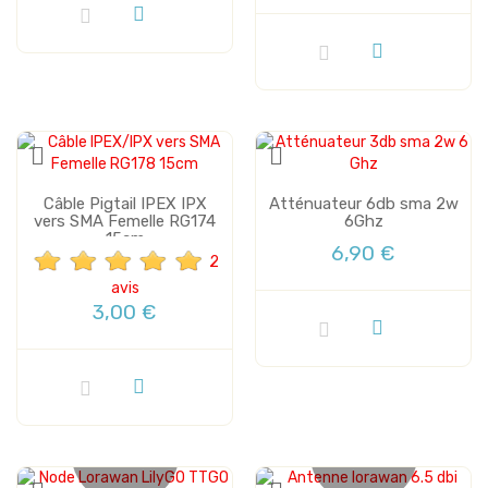
Câble Pigtail IPEX IPX
Atténuateur 6db sma 2w
vers SMA Femelle RG174
6Ghz
15cm
6,90 €
2
avis
3,00 €
Plus de stock
Plus de stock