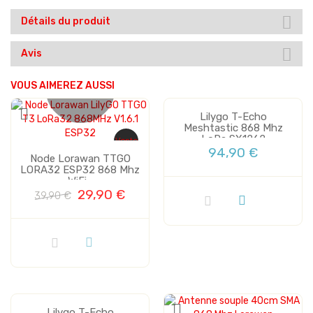
Détails du produit
Avis
VOUS AIMEREZ AUSSI
Plus de stock
Lilygo T-Echo
Meshtastic 868 Mhz
LoRa SX1262
Vente
Vente
94,90 €
Node Lorawan TTGO
LORA32 ESP32 868 Mhz
WiFi...
29,90 €
39,90 €
Lilygo T-Echo