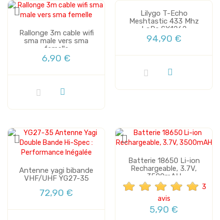
Lilygo T-Echo
Meshtastic 433 Mhz
LoRa SX1262
Vente
Rallonge 3m cable wifi
94,90 €
sma male vers sma
femelle
6,90 €
Batterie 18650 Li-ion
Rechargeable, 3.7V,
Antenne yagi bibande
3500mAH
VHF/UHF YG27-35
3
72,90 €
avis
5,90 €