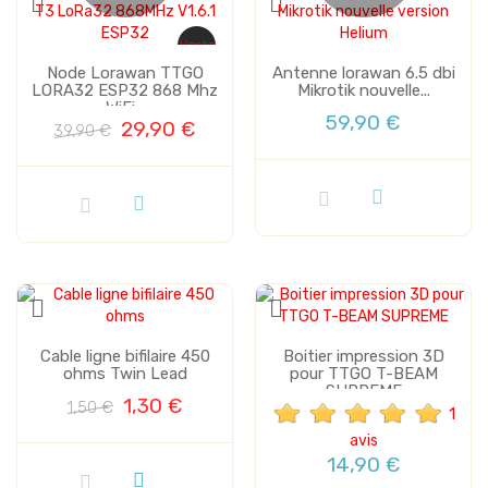
Vente
Node Lorawan TTGO
Antenne lorawan 6.5 dbi
LORA32 ESP32 868 Mhz
Mikrotik nouvelle...
WiFi...
59,90 €
29,90 €
39,90 €
Vente
Cable ligne bifilaire 450
Boitier impression 3D
ohms Twin Lead
pour TTGO T-BEAM
SUPREME
1,30 €
1,50 €
1
avis
14,90 €