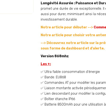
Longévité Assurée : Puissance et Dura
promet une durée de vie exceptionnelle. Il
aussi pour durer, minimisant ainsi la néc
investissement durable.
Notre article pour débuter -->
Commen
Notre article pour choisir votre ante
--> Découvrez notre article sur l
a pré
sous forme de dashboard et d'alerte.
Version 868mhz
Les +:
✅ Ultra faible consommation d'énergie
✅ Bande: EU868
✅ Commandes AT pour modifier les param
✅ Liaison montante activée périodiqueme
✅ Lien descendant pour modifier la configu
✅ Boîtier étanche IP66
✅ Batterie 8500mAh pour une utilisation à