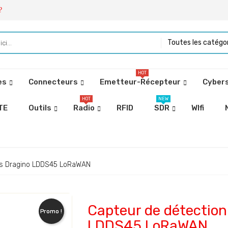
?
Toutes les catégo
HOT
es
Connecteurs
Emetteur-Récepteur
Cybers
HOT
NEW
TE
Outils
Radio
RFID
SDR
WIfi
ons Dragino LDDS45 LoRaWAN
Capteur de détection
Promo !
LDDS45 LoRaWAN