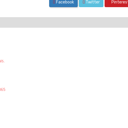
Facebook
Twitter
Pinteres
is.
865