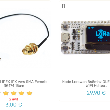
il IPEX IPX vers SMA Femelle
Node Lorawan 868mhz OLE
RG174 15cm
WIFI Heltec...
29,90 €
2 avis
3,00 €