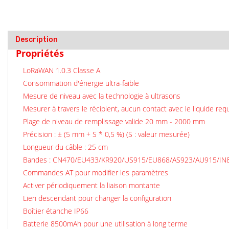
Description
Propriétés
LoRaWAN 1.0.3 Classe A
Consommation d'énergie ultra-faible
Mesure de niveau avec la technologie à ultrasons
Mesurer à travers le récipient, aucun contact avec le liquide requ
Plage de niveau de remplissage valide 20 mm - 2000 mm
Précision : ± (5 mm + S * 0,5 %) (S : valeur mesurée)
Longueur du câble : 25 cm
Bandes : CN470/EU433/KR920/US915/EU868/AS923/AU915/IN
Commandes AT pour modifier les paramètres
Activer périodiquement la liaison montante
Lien descendant pour changer la configuration
Boîtier étanche IP66
Batterie 8500mAh pour une utilisation à long terme