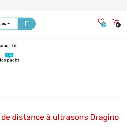
ries
0
0
écurité
NEW
Nos packs
 de distance à ultrasons Dragino