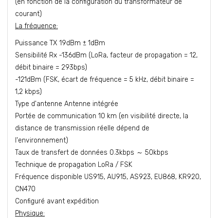
(en fonction de la configuration du transformateur de
courant)
La fréquence:
Puissance TX 19dBm ± 1dBm
Sensibilité Rx -136dBm (LoRa, facteur de propagation = 12,
débit binaire = 293bps)
-121dBm (FSK, écart de fréquence = 5 kHz, débit binaire =
1,2 kbps)
Type d'antenne Antenne intégrée
Portée de communication 10 km (en visibilité directe, la
distance de transmission réelle dépend de
l'environnement)
Taux de transfert de données 0.3kbps ～ 50kbps
Technique de propagation LoRa / FSK
Fréquence disponible US915, AU915, AS923, EU868, KR920,
CN470
Configuré avant expédition
Physique: