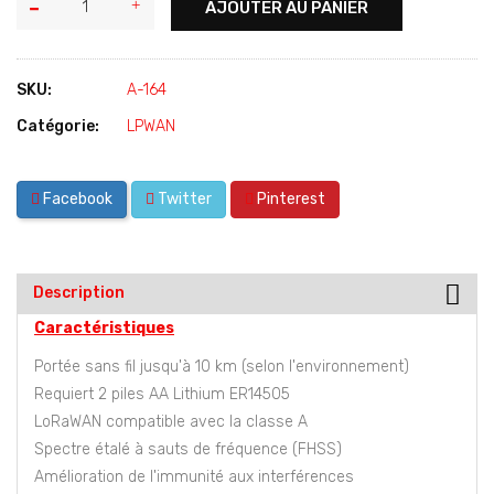
AJOUTER AU PANIER
SKU:
A-164
Catégorie:
LPWAN
Facebook
Twitter
Pinterest
Description
Caractéristiques
Portée sans fil jusqu'à 10 km (selon l'environnement)
Requiert 2 piles AA Lithium ER14505
LoRaWAN compatible avec la classe A
Spectre étalé à sauts de fréquence (FHSS)
Amélioration de l'immunité aux interférences