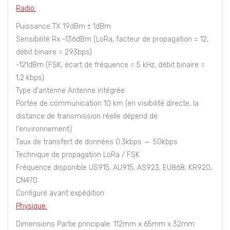
Radio:
Puissance TX 19dBm ± 1dBm
Sensibilité Rx -136dBm (LoRa, facteur de propagation = 12,
débit binaire = 293bps)
-121dBm (FSK, écart de fréquence = 5 kHz, débit binaire =
1,2 kbps)
Type d'antenne Antenne intégrée
Portée de communication 10 km (en visibilité directe, la
distance de transmission réelle dépend de
l'environnement)
Taux de transfert de données 0.3kbps ～ 50kbps
Technique de propagation LoRa / FSK
Fréquence disponible US915, AU915, AS923, EU868, KR920,
CN470
Configuré avant expédition
Physique:
Dimensions Partie principale: 112mm x 65mm x 32mm