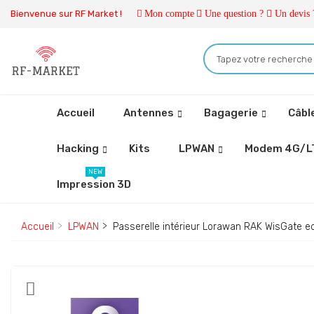
Bienvenue sur RF Market !
Mon compte
Une question ?
Un devis 
Accueil
Antennes
Bagagerie
Câbl
Hacking
Kits
LPWAN
Modem 4G/L
NEW
Impression 3D
Accueil
LPWAN
Passerelle intérieur Lorawan RAK WisGate e