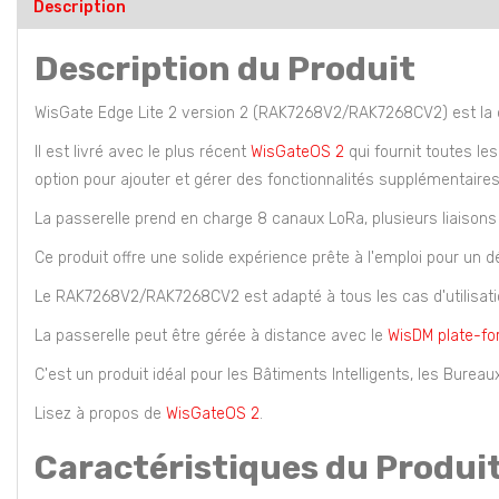
Description
Description du Produit
WisGate Edge Lite 2 version 2 (RAK7268V2/RAK7268CV2) est la d
Il est livré avec le plus récent
WisGateOS 2
qui fournit toutes le
option pour ajouter et gérer des fonctionnalités supplémentaire
La passerelle prend en charge 8 canaux LoRa, plusieurs liaisons te
Ce produit offre une solide expérience prête à l'emploi pour un d
Le RAK7268V2/RAK7268CV2 est adapté à tous les cas d'utilisation, 
La passerelle peut être gérée à distance avec le
WisDM plate-f
C'est un produit idéal pour les Bâtiments Intelligents, les Bureaux
Lisez à propos de
WisGateOS 2
.
Caractéristiques du Produi