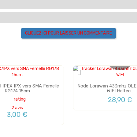
CLIQUEZ ICI POUR LAISSER UN COMMENTAIRE
Plus de stock
il IPEX IPX vers SMA Femelle
Node Lorawan 433mhz OLE
RG174 15cm
WIFI Heltec...
28,90 €
2 avis
3,00 €