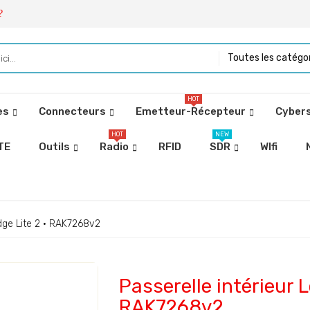
?
Toutes les catégo
HOT
es
Connecteurs
Emetteur-Récepteur
Cybers
HOT
NEW
TE
Outils
Radio
RFID
SDR
WIfi
dge Lite 2 · RAK7268v2
Passerelle intérieur 
RAK7268v2