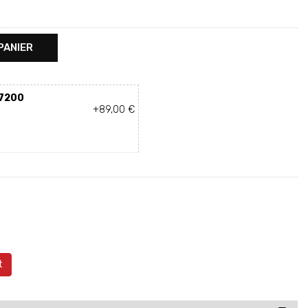
PANIER
7200
+89,00 €
t