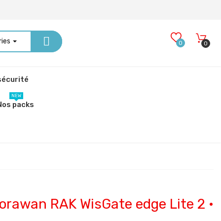
ries
0
0
écurité
NEW
Nos packs
Lorawan RAK WisGate edge Lite 2 ·