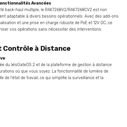
Fonctionnalités Avancées
ité back-haul multiple, le RAK7268V2/RAK7268CV2 est non
nt adaptable à divers besoins opérationnels. Avec des add-ons
alisation et une prise en charge robuste de PoE et 12V DC, ce
iser vos opérations sans nécessiter des interventions
t Contrôle à Distance
ive
iquée du WisGateOS 2 et de la plateforme de gestion à distance
urations où que vous soyez. La fonctionnalité de lumière de
lle de l'état de travail, ce qui simplifie la surveillance et la