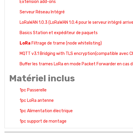
Extension add-ons
Serveur Réseau Intégré
LoRaWAN 1.0.3 (LoRaWAN 1.0.4 pour le serveur intégré arriv
Basics Station et expéditeur de paquets
LoRa
Filtrage de trame (node whitelisting)
MQTT v3.1 Bridging with TLS encryption(compatible avec C
Buffer les trames LoRa en mode Packet Forwarder en cas d
Matériel inclus
1pc Passerelle
1pc LoRa antenne
1pc Alimentation électrique
1pc support de montage