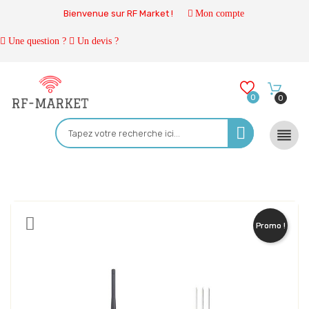
Bienvenue sur RF Market !
Mon compte
Une question ?
Un devis ?
0
0

Promo !