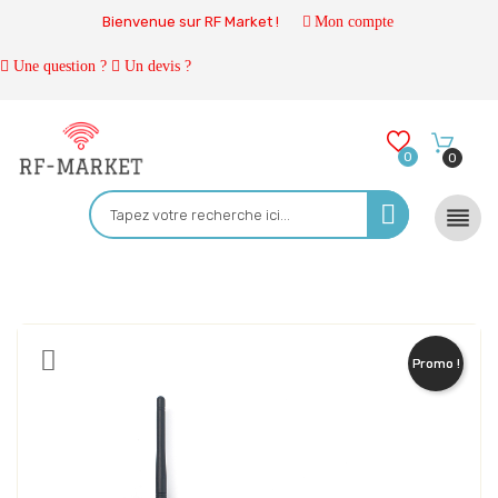
Bienvenue sur RF Market !
Mon compte
Une question ?
Un devis ?
0
0

Promo !