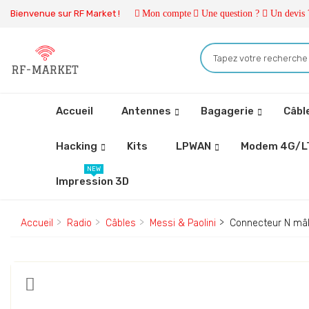
Bienvenue sur RF Market !
Mon compte
Une question ?
Un devis 
Accueil
Antennes
Bagagerie
Câbl
Hacking
Kits
LPWAN
Modem 4G/L
NEW
Impression 3D
Accueil
Radio
Câbles
Messi & Paolini
Connecteur N mâle