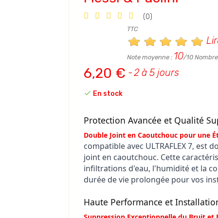
(0)
TTC
Lir
10
Note moyenne :
/10 Nombre 
6,20 €
2 à 5 jours

En stock
Protection Avancée et Qualité Su
Double Joint en Caoutchouc pour une Éta
compatible avec ULTRAFLEX 7, est d
joint en caoutchouc. Cette caractéri
infiltrations d'eau, l'humidité et la 
durée de vie prolongée pour vos inst
Haute Performance et Installatio
Suppression Exceptionnelle du Bruit et 