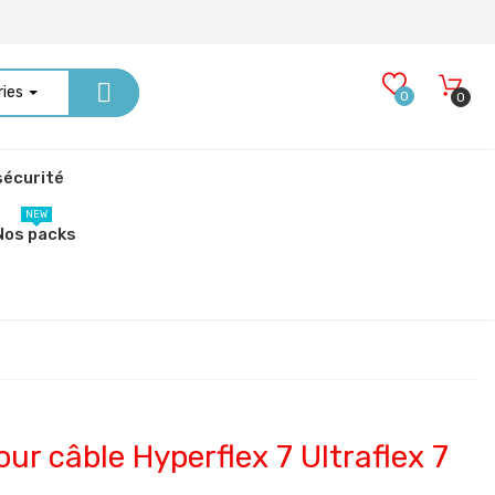
ries
0
0
écurité
NEW
Nos packs
r câble Hyperflex 7 Ultraflex 7