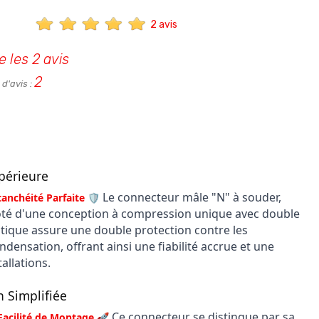
2 avis
e les 2 avis
2
d'avis :
périeure
Le connecteur mâle "N" à souder,
nchéité Parfaite 🛡️
oté d'une conception à compression unique avec double
stique assure une double protection contre les
condensation, offrant ainsi une fiabilité accrue et une
allations.
n Simplifiée
Ce connecteur se distingue par sa
Facilité de Montage 🚀