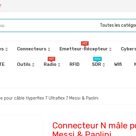
?
Toutes les catégo
HOT
es
Connecteurs
Emetteur-Récepteur
Cybers
HOT
NEW
TE
Outils
Radio
RFID
SDR
WIfi
 pour câble Hyperflex 7 Ultraflex 7 Messi & Paolini
Connecteur N mâle pou
Messi & Paolini