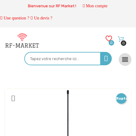
Bienvenue sur RF Market !
Mon compte
Une question ?
Un devis ?
0
0

Rupture
de
stock